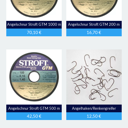
Angelschnur Stroft GTM 1000 m
Angelschnur Stroft GTM 200 m
70,10
€
16,70
€
Angelschnur Stroft GTM 500 m
Angelhaken/Renkengreifer
42,50
€
12,50
€