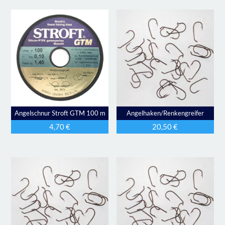
Angelschnur Stroft GTM 100 m
Angelhaken/Renkengreifer
4,70
€
20,50
€