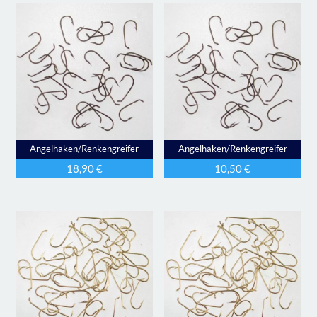
Angelhaken/Renkengreifer
Angelhaken/Renkengreifer
18,90
€
10,50
€