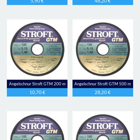
5,90
€
46,20
€
Angelschnur Stroft GTM 200 m
Angelschnur Stroft GTM 500 m
10,70
€
28,20
€