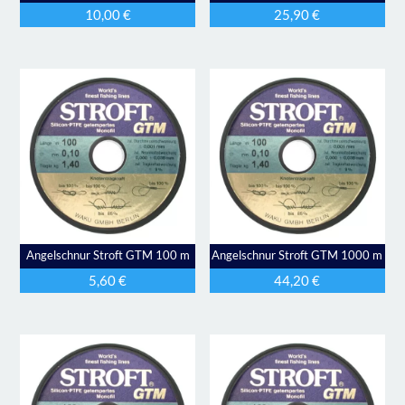
10,00
€
25,90
€
Angelschnur Stroft GTM 100 m
Angelschnur Stroft GTM 1000 m
5,60
€
44,20
€