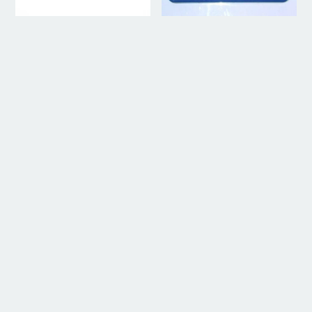
Birnenblei Renkenposen 40 g
Hegenen Vorfachdose 8
Aufwickler
3,30
€
5,90
€
Spinnerblätter Französisch
Kupfer Glatt 45 – 50 mm
Spinnerblätter Französisch
Kupfer Gehämmert 45 – 50 mm
9,90
€
5,90
€