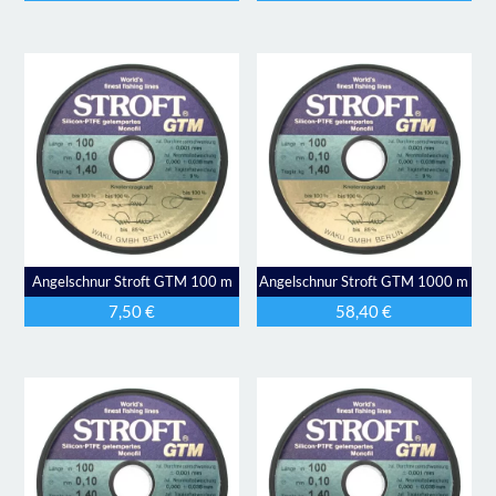
Angelschnur Stroft GTM 100 m
Angelschnur Stroft GTM 1000 m
7,50
€
58,40
€