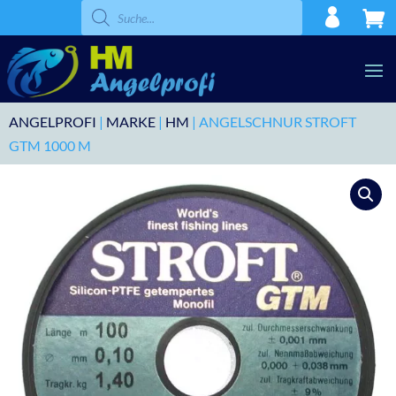
Products
search
ANGELPROFI
|
MARKE
|
HM
| ANGELSCHNUR STROFT
GTM 1000 M