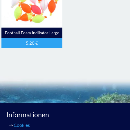
Football Foam Indikator Large
5,20
€
Informationen
⇒
Cookies