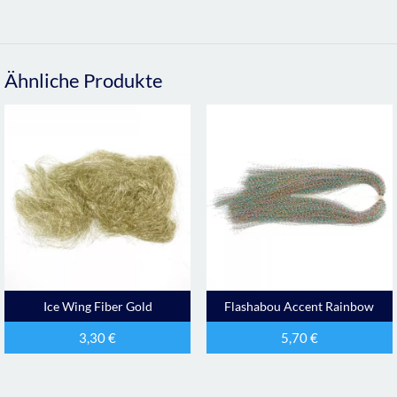
Ähnliche Produkte
Ice Wing Fiber Gold
Flashabou Accent Rainbow
3,30
€
5,70
€