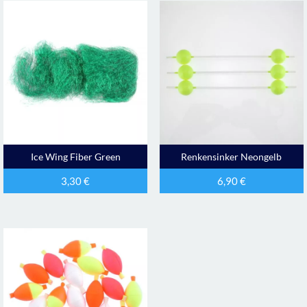
Ice Wing Fiber Green
Renkensinker Neongelb
3,30
€
6,90
€