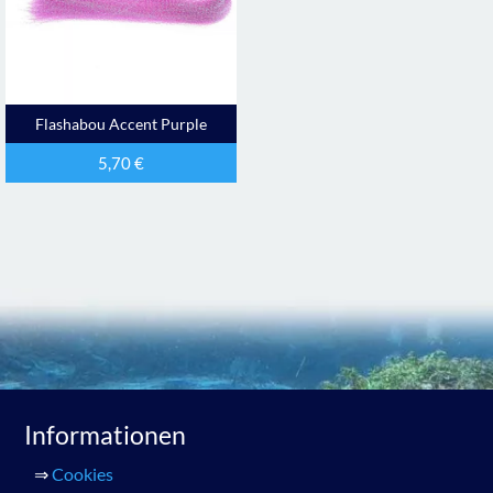
Flashabou Accent Purple
5,70
€
Informationen
⇒
Cookies