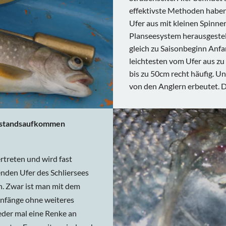
effektivste Methoden haben
Ufer aus mit kleinen Spinn
Planseesystem herausgestellt
gleich zu Saisonbeginn Anfa
leichtesten vom Ufer aus zu
bis zu 50cm recht häufig. U
von den Anglern erbeutet. D
Bestandsaufkommen
ertreten und wird fast
lenden Ufer des Schliersees
n. Zwar ist man mit dem
kenfänge ohne weiteres
eder mal eine Renke an