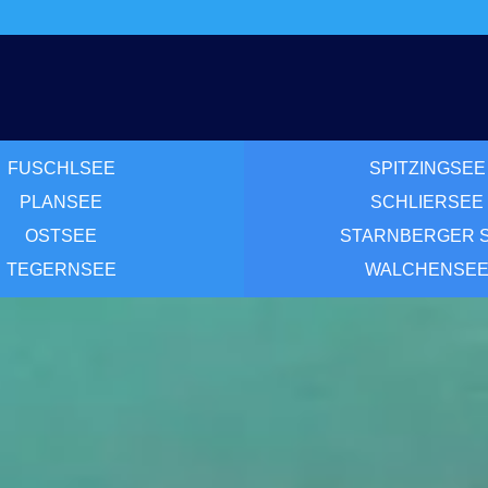
FUSCHLSEE
SPITZINGSEE
PLANSEE
SCHLIERSEE
OSTSEE
STARNBERGER 
TEGERNSEE
WALCHENSE