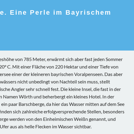
ee. Eine Perle im Bayrischem
reshöhe von 785 Meter, erwärmt sich aber fast jeden Sommer
0° C. Mit einer Fläche von 220 Hektar und einer Tiefe von
iersee einer der kleineren bayrischen Voralpenseen. Das aber
wässers nicht unbedingt von Nachteil sein muss, stellt
he Angler sehr schnell fest. Die kleine Insel, die fast in der
den Namen Wörth und beherbergt ein kleines Hotel. In der
h ein paar Barschberge, da hier das Wasser mitten auf dem See
r finden sich zahlreiche erfolgversprechende Stellen, besonders
berge werden von den Einheimischen Weißn genannt, und
fer aus als helle Flecken im Wasser sichtbar.