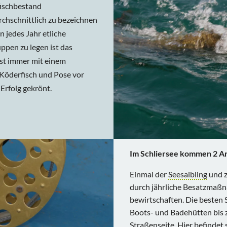
fischbestand
rchschnittlich zu bezeichnen
 jedes Jahr etliche
ppen zu legen ist das
ist immer mit einem
 Köderfisch und Pose vor
Erfolg gekrönt.
Im Schliersee kommen 2 Ar
Einmal der
Seesaibling
und z
durch jährliche Besatzmaßn
bewirtschaften. Die besten 
Boots- und Badehütten bis z
Straßenseite. Hier befindet 