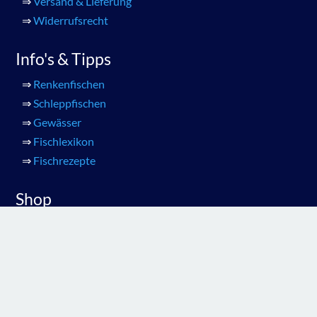
⇒
Versand & Lieferung
⇒
Widerrufsrecht
Info's & Tipps
⇒
Renkenfischen
⇒
Schleppfischen
⇒
Gewässer
⇒
Fischlexikon
⇒
Fischrezepte
Shop
⇒
Alle Produkte
⇒
HM Meeresfischen
⇒
HM Perlmuttblinker
⇒
HM Renkenfischen
⇒
Wobbler