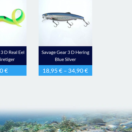
3 D Real Eel
Savage Gear 3 D Hering
iretiger
Blue Silver
90
€
18,95
€
–
34,90
€