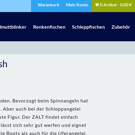
Warenkorb
Mein Konto
0 Artikel
0,00 €
lmuttblinker
Renkenfischen
Schleppfischen
Zubehör
sh
eden. Bevorzugt beim Spinnangeln hat
. Aber auch bei der Schleppangelei
te Figur. Der ZALT findet einfach
lässt sich sehr gut werfen und eignet
ie Boots als auch für die Uferangelei.