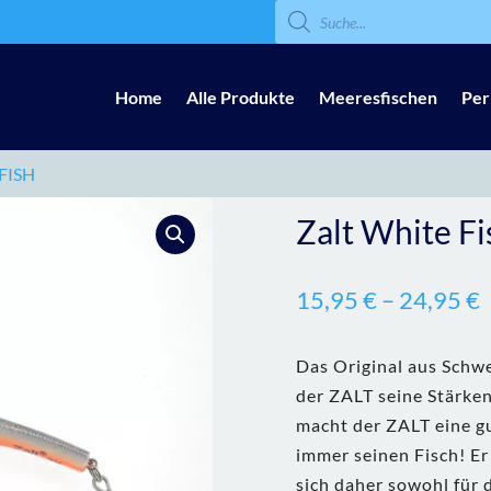
Products
search
Home
Alle Produkte
Meeresfischen
Per
FISH
Zalt White Fi
15,95
€
–
24,95
€
Das Original aus Schw
der ZALT seine Stärken
macht der ZALT eine gu
immer seinen Fisch! Er 
sich daher sowohl für d