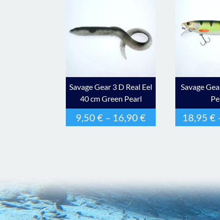
Savage Gear 3 D Real Eel
Savage Gea
40 cm Green Pearl
Pe
9,50
€
–
16,90
€
18,95
€