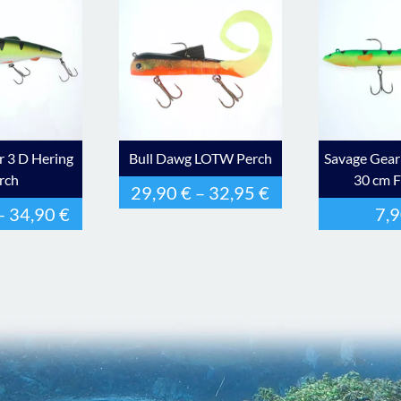
r 3 D Hering
Bull Dawg LOTW Perch
Savage Gear 
rch
30 cm F
29,90
€
–
32,95
€
–
34,90
€
7,