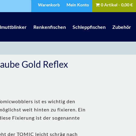
Warenkorb
Mein Konto
0 Artikel
0,00 €
lmuttblinker
Renkenfischen
Schleppfischen
Zubehör
Laube Gold Reflex
omicwobblers ist es wichtig den
glichst weit hinten zu fixieren. Ein
diese Fixierung ist der sogenannte
eht der TOMIC leicht schräg nach