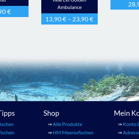
28,
Ambulance
,90
€
13,90
€
–
23,90
€
 Tipps
Shop
Mein K
ischen
⇒
Alle Produkte
⇒
Konto 
fischen
⇒
HM Meeresfischen
⇒
Adress