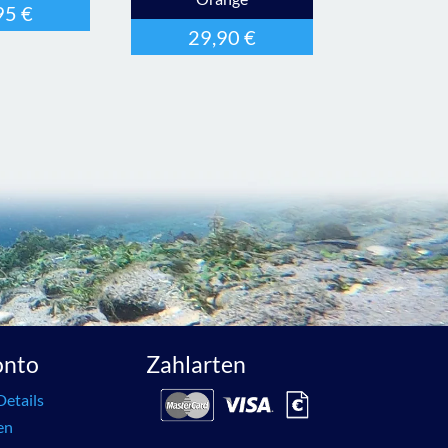
95
€
29,90
€
onto
Zahlarten
Details
en