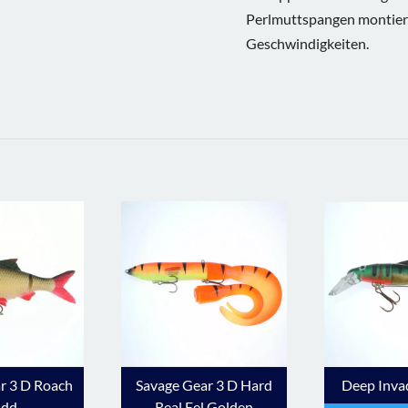
Perlmuttspangen montiert
Geschwindigkeiten.
r 3 D Roach
Savage Gear 3 D Hard
Deep Inva
udd
Real Eel Golden