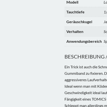
Modell
La
Tauchtiefe
1,
Geräuschkugel
J
Verhalten
S
Anwendungsbereich
Sp
BESCHREIBUNG / 
Ein Trick ist auch die Sc
Gummiband zu fixieren. D
aggressiveres Laufverhalte
Ideal wenn man mit Köder 
Geschwindigkeit ideal lau
Fängigkeit eines TOMICS v
Schleppt man allerdings m