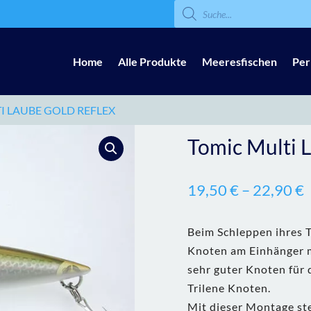
Products
search
Home
Alle Produkte
Meeresfischen
Per
I LAUBE GOLD REFLEX
Tomic Multi 
19,50
€
–
22,90
€
Beim Schleppen ihres T
Knoten am Einhänger mö
sehr guter Knoten für 
Trilene Knoten.
Mit dieser Montage st