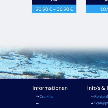
20,90
€
–
36,90
€
10
Informationen
Info's &
⇒
Cookies
⇒
Renkenf
⇒
⇒
Schlepp