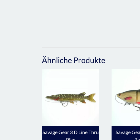
Ähnliche Produkte
Savage Gear 3 D Line Thru
Savage Gea
Pike
R