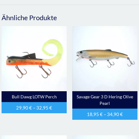
Ähnliche Produkte
Bull Dawg LOTW Perch
Savage Gear 3 D Hering Olive
Pearl
29,90
€
–
32,95
€
18,95
€
–
34,90
€