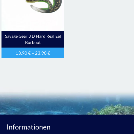
Savage Gear 3 D Hard Real Eel
Burbout
13,90
€
–
23,90
€
Informationen