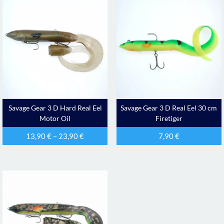
Savage Gear 3 D Hard Real Eel
Savage Gear 3 D Real Eel 30 cm
Motor Oil
Firetiger
13,90
€
–
23,90
€
7,90
€