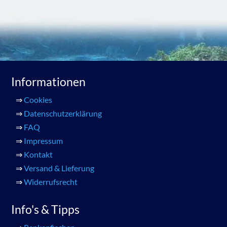
Informationen
⇒
Cookies
⇒
Datenschutzerklärung
⇒
FAQ
⇒
Impressum
⇒
Kontakt
⇒
Versand & Lieferung
⇒
Widerrufsrecht
Info's & Tipps