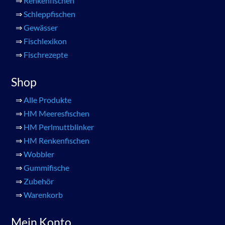
⇒
Renkenfischen
⇒
Schleppfischen
⇒
Gewässer
⇒
Fischlexikon
⇒
Fischrezepte
Shop
⇒
Alle Produkte
⇒
HM Meeresfischen
⇒
HM Perlmuttblinker
⇒
HM Renkenfischen
⇒
Wobbler
⇒
Gummifische
⇒
Zubehör
⇒
Warenkorb
Mein Konto