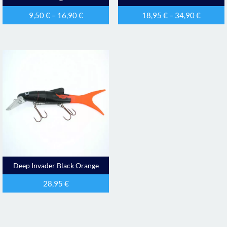
9,50
€
–
16,90
€
18,95
€
–
34,90
€
Deep Invader Black Orange
28,95
€