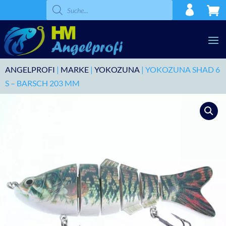
Products
search
ANGELPROFI
|
MARKE
|
YOKOZUNA
| YOKOZUNA SHAD 6
S – BARSCH 203 MM