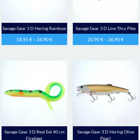
Savage Gear 3 D Hering Rainbow
Savage Gear 3 D Line Thru Pike
18,95
€
–
34,90
€
20,90
€
–
36,90
€
Savage Gear 3 D Real Eel 40 cm
Savage Gear 3 D Hering Olive
Firetiger
Pearl