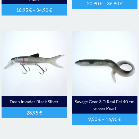
20,90
€
–
36,90
€
18,95
€
–
34,90
€
Deep Invader Black Silver
Savage Gear 3 D Real Eel 40 cm
Green Pearl
28,95
€
9,50
€
–
16,90
€