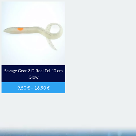
Savage Gear 3 D Real Eel 40 cm
Glow
9,50
€
–
16,90
€