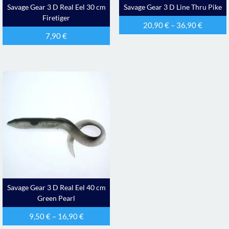
Savage Gear 3 D Real Eel 30 cm
Savage Gear 3 D Line Thru Pike
Firetiger
20,90
€
–
36,90
€
7,90
€
Savage Gear 3 D Real Eel 40 cm
Green Pearl
9,50
€
–
16,90
€