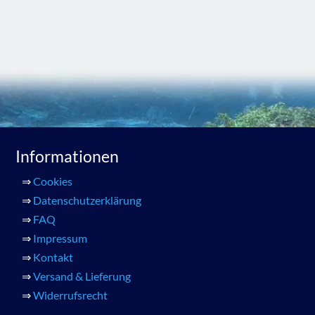
Informationen
⇒
Cookies
⇒
Datenschutzerklärung
⇒
FAQ
⇒
Impressum
⇒
Kontakt
⇒
Versand & Lieferung
⇒
Widerrufsrecht