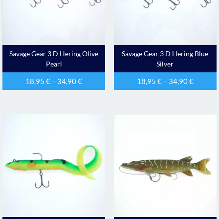
Savage Gear 3 D Hering Olive
Savage Gear 3 D Hering Blue
Pearl
Silver
18,95
€
–
34,90
€
18,95
€
–
34,90
€