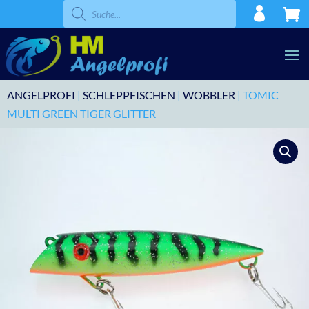
Products
search
ANGELPROFI
|
SCHLEPPFISCHEN
|
WOBBLER
| TOMIC
MULTI GREEN TIGER GLITTER