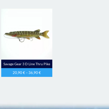
Savage Gear 3 D Line Thru Pike
20,90
€
–
36,90
€