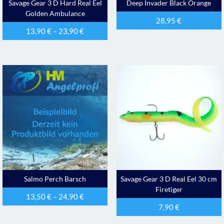
Savage Gear 3 D Hard Real Eel
Deep Invader Black Orange
Golden Ambulance
28,95
€
13,90
€
–
23,90
€
Salmo Perch Barsch
Savage Gear 3 D Real Eel 30 cm
Firetiger
13,50
€
–
24,90
€
7,90
€