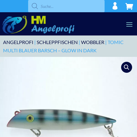
Products
search
ANGELPROFI
|
SCHLEPPFISCHEN
|
WOBBLER
| TOMIC
MULTI BLAUER BARSCH – GLOW IN DARK