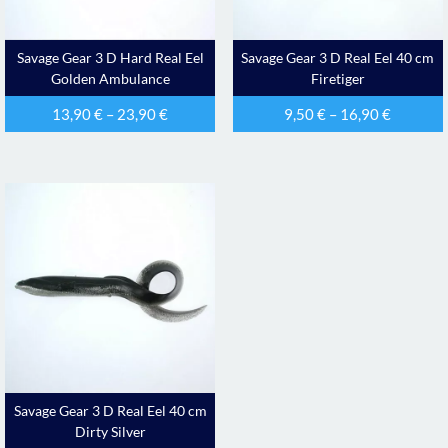
Savage Gear 3 D Hard Real Eel
Savage Gear 3 D Real Eel 40 cm
Golden Ambulance
Firetiger
13,90
€
–
23,90
€
9,50
€
–
16,90
€
Savage Gear 3 D Real Eel 40 cm
Dirty Silver