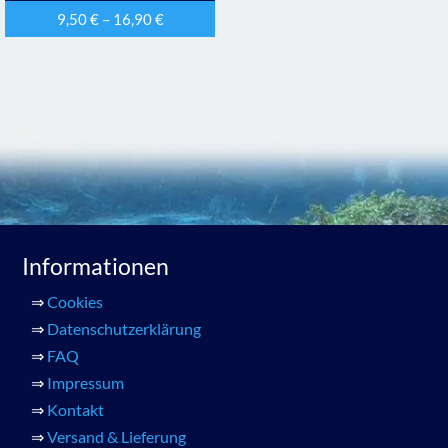
9,50
€
–
16,90
€
Informationen
⇒
Cookies
⇒
Datenschutzerklärung
⇒
FAQ
⇒
Impressum
⇒
Kontakt
⇒
Versand & Lieferung