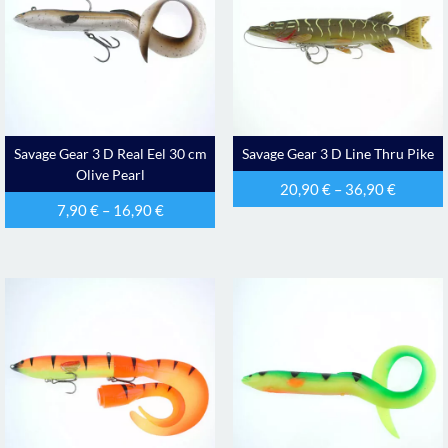
Savage Gear 3 D Real Eel 30 cm
Savage Gear 3 D Line Thru Pike
Olive Pearl
20,90
€
–
36,90
€
7,90
€
–
16,90
€