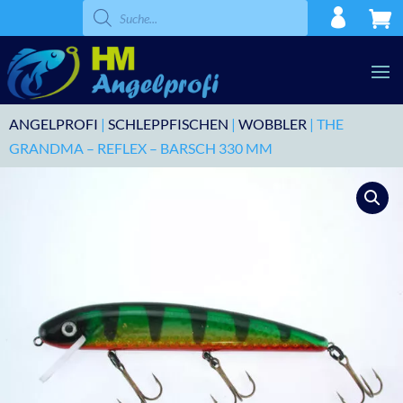
Products
search
ANGELPROFI
|
SCHLEPPFISCHEN
|
WOBBLER
| THE
GRANDMA – REFLEX – BARSCH 330 MM