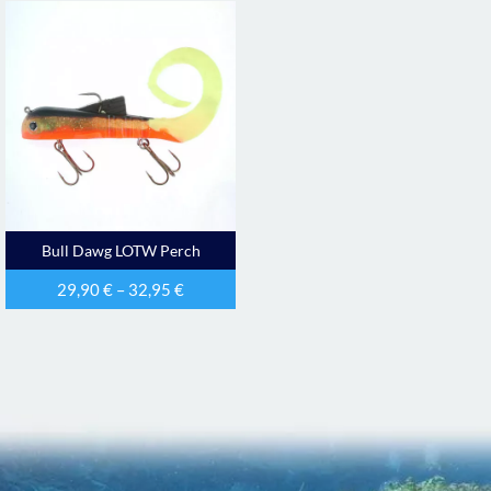
Bull Dawg LOTW Perch
29,90
€
–
32,95
€