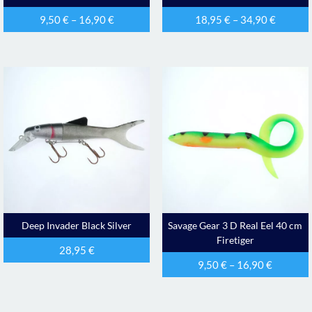
9,50
€
–
16,90
€
18,95
€
–
34,90
€
Deep Invader Black Silver
Savage Gear 3 D Real Eel 40 cm
Firetiger
28,95
€
9,50
€
–
16,90
€