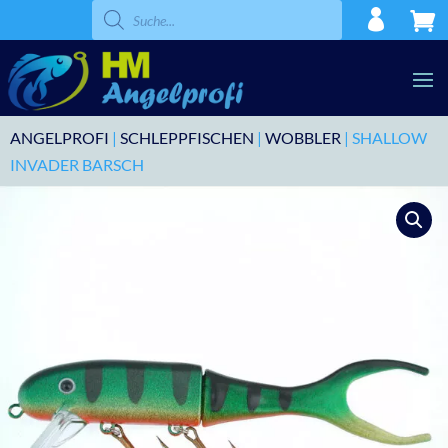
Products
search
ANGELPROFI
|
SCHLEPPFISCHEN
|
WOBBLER
| SHALLOW
INVADER BARSCH