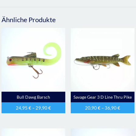
Ähnliche Produkte
Bull Dawg Barsch
Savage Gear 3 D Line Thru Pike
24,95
€
–
29,90
€
20,90
€
–
36,90
€