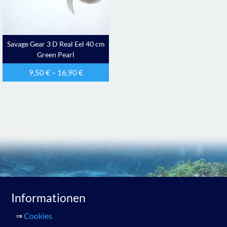
Savage Gear 3 D Real Eel 40 cm
Green Pearl
9,50
€
–
16,90
€
Informationen
⇒
Cookies