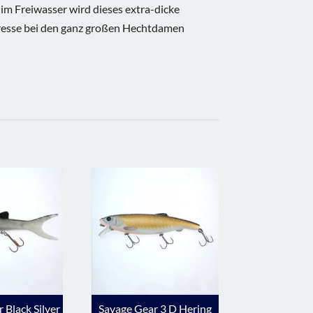
m Freiwasser wird dieses extra-dicke
resse bei den ganz großen Hechtdamen
 Black Silver
Savage Gear 3 D Hering