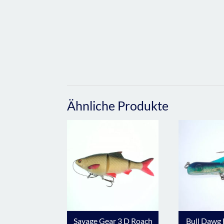
Ähnliche Produkte
Savage Gear 3 D Roach
Bull Dawg 