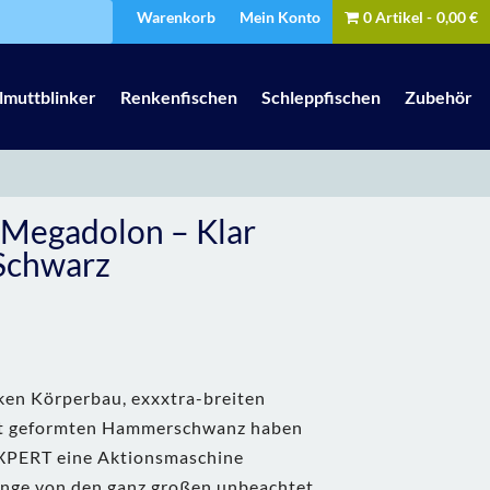
Warenkorb
Mein Konto
0 Artikel
0,00 €
lmuttblinker
Renkenfischen
Schleppfischen
Zubehör
 Megadolon – Klar
 Schwarz
ken Körperbau, exxxtra-breiten
t geformten Hammerschwanz haben
EXPERT eine Aktionsmaschine
lange von den ganz großen unbeachtet