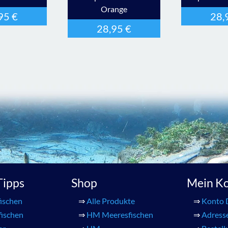
Orange
,95
€
28,
28,95
€
 Tipps
Shop
Mein K
ischen
⇒
Alle Produkte
⇒
Konto 
fischen
⇒
HM Meeresfischen
⇒
Adress