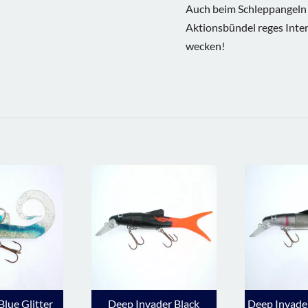
Auch beim Schleppangeln i
Aktionsbündel reges Inte
wecken!
Blue Glitter
Deep Invader Black
Deep Invader