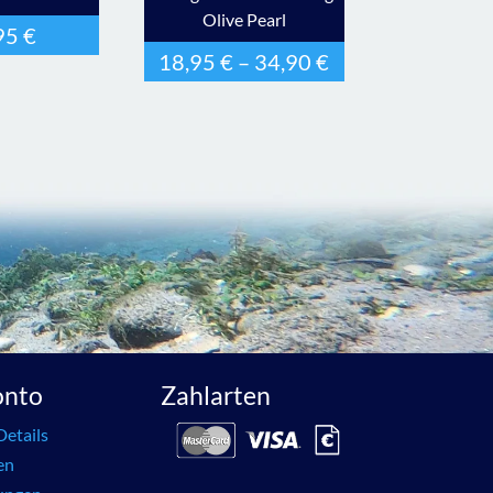
Olive Pearl
95
€
18,95
€
–
34,90
€
onto
Zahlarten
Details
en