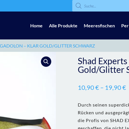
Products
search
Home
Alle Produkte
Meeresfischen
Per
EGADOLON – KLAR GOLD/GLITTER SCHWARZ
Shad Experts
Gold/Glitter
10,90
€
–
19,90
€
Durch seinen superdic
Rücken und ausgepräg
die Profis von SHAD 
geschaffen, die nicht 