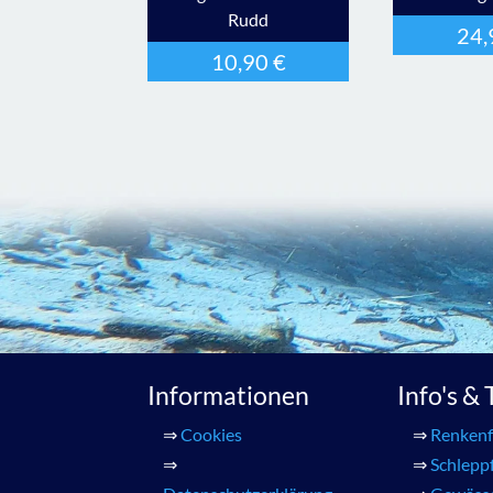
Rudd
24
10,90
€
Informationen
Info's &
⇒
Cookies
⇒
Renkenf
⇒
⇒
Schlepp