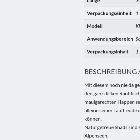
Länge
3
Verpackungseinheit
1
Modell
Kl
Anwendungsbereich
Sc
Verpackungsinhalt
1 
BESCHREIBUNG / 
Mit diesem noch nie da g
den ganz dicken Raubfisc
maulgerechten Happen ser
alleine seiner Lauffreud
können.
Naturgetreue Shads sind e
Alpenseen.