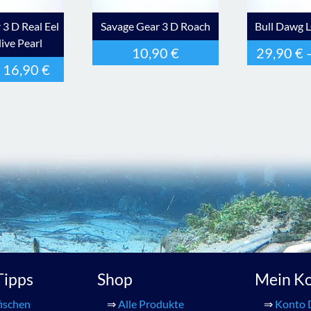
 3 D Real Eel
Savage Gear 3 D Roach
Bull Dawg 
ive Pearl
10,90
€
29,90
€
–
16,90
€
 Tipps
Shop
Mein K
ischen
⇒
Alle Produkte
⇒
Konto 