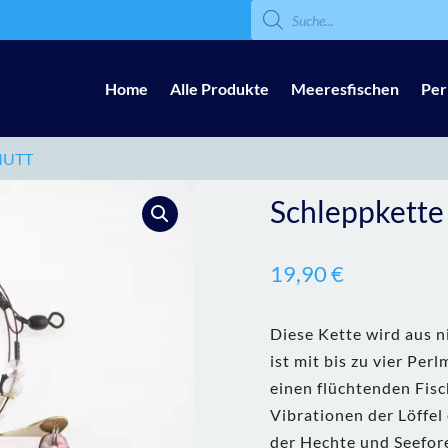
Products
search
Home
Alle Produkte
Meeresfischen
Per
MUTT
Schleppkette
19,90
€
Diese Kette wird aus n
ist mit bis zu vier Perl
einen flüchtenden Fis
Vibrationen der Löffel 
der Hechte und Seefore