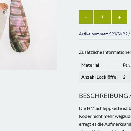
Anzahl
Artikelnummer:
590/SKP2
Zusätzliche Informatione
Material
Per
Anzahl Locklöffel
2
BESCHREIBUNG / 
Die HM Schleppkette ist b
Köder nicht mehr wegzude
erregt es die Aufmerksamk