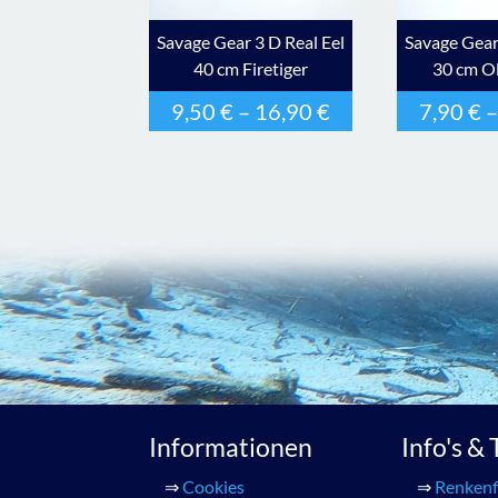
Savage Gear 3 D Real Eel
Savage Gear
40 cm Firetiger
30 cm Ol
9,50
€
–
16,90
€
7,90
€
Informationen
Info's &
⇒
Cookies
⇒
Renkenf