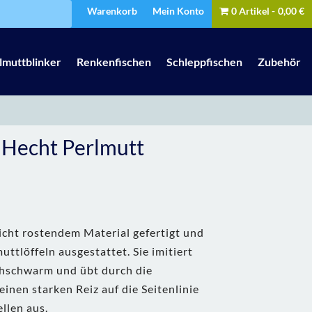
Warenkorb
Mein Konto
0 Artikel
0,00 €
lmuttblinker
Renkenfischen
Schleppfischen
Zubehör
 Hecht Perlmutt
icht rostendem Material gefertigt und
muttlöffeln ausgestattet. Sie imitiert
chschwarm und übt durch die
einen starken Reiz auf die Seitenlinie
llen aus.