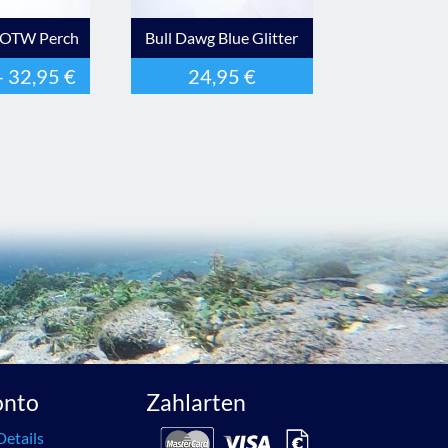
LOTW Perch
Bull Dawg Blue Glitter
–
32,95
€
24,95
€
onto
Zahlarten
Details