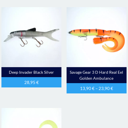
Deep Invader Black Silver
Savage Gear 3 D Hard Real Eel
Golden Ambulance
28,95
€
13,90
€
–
23,90
€