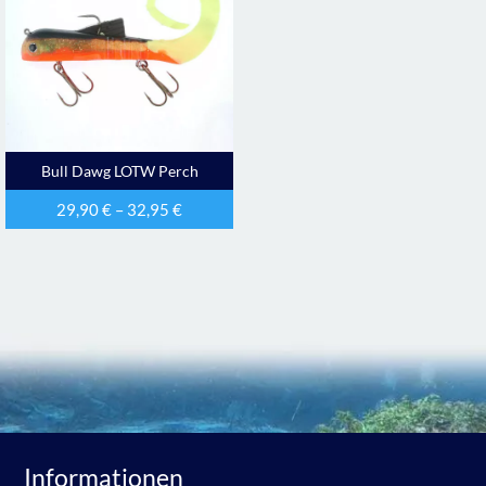
Bull Dawg LOTW Perch
29,90
€
–
32,95
€
Informationen