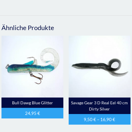
Ähnliche Produkte
Bull Dawg Blue Glitter
Savage Gear 3 D Real Eel 40 cm
Dirty Silver
24,95
€
9,50
€
–
16,90
€