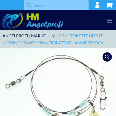
Products
search
ANGELPROFI
|
MARKE
|
HM
| SCHLEPPKETTE HECHT
MESSING FRANZ. SPINNERBLATT GEHÄMMERT 90CM