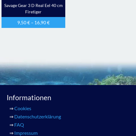
Savage Gear 3 D Real Eel 40 cm
Firetiger
9,50
€
–
16,90
€
Informationen
⇒
Cookies
⇒
Datenschutzerklärung
⇒
FAQ
⇒
Impressum