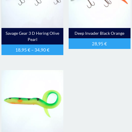
Savage Gear 3 D Hering Olive
Deep Invader Black Orange
Pearl
28,95
€
18,95
€
–
34,90
€