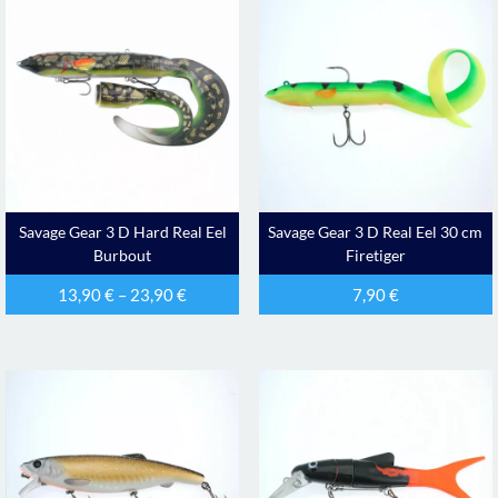
Savage Gear 3 D Hard Real Eel
Savage Gear 3 D Real Eel 30 cm
Burbout
Firetiger
13,90
€
–
23,90
€
7,90
€