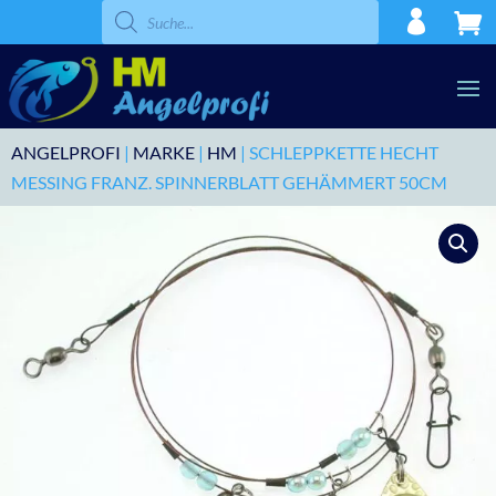
Products
search
ANGELPROFI
|
MARKE
|
HM
| SCHLEPPKETTE HECHT
MESSING FRANZ. SPINNERBLATT GEHÄMMERT 50CM