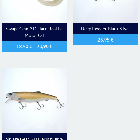
Savage Gear 3 D Hard Real Eel
Deep Invader Black Silver
Motor Oil
28,95
€
13,90
€
–
23,90
€
Savage Gear 3 D Hering Olive