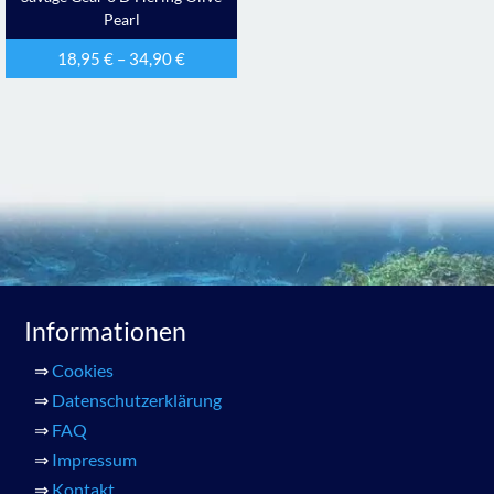
Pearl
18,95
€
–
34,90
€
Informationen
⇒
Cookies
⇒
Datenschutzerklärung
⇒
FAQ
⇒
Impressum
⇒
Kontakt