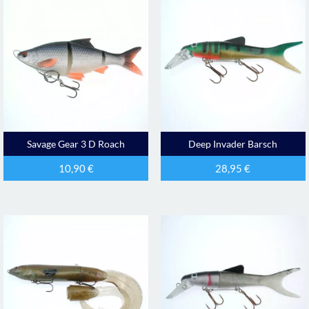
Savage Gear 3 D Roach
Deep Invader Barsch
10,90
€
28,95
€