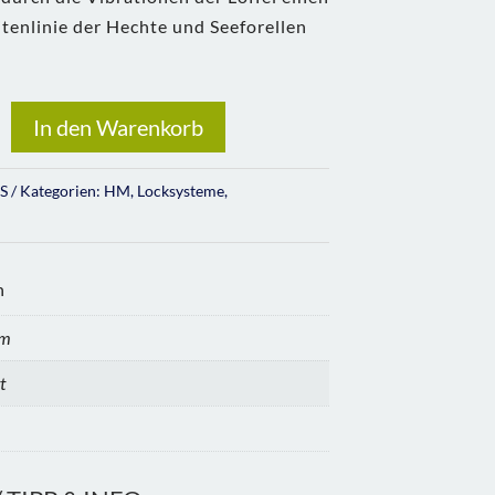
itenlinie der Hechte und Seeforellen
In den Warenkorb
S
Kategorien:
HM
,
Locksysteme
,
n
cm
t