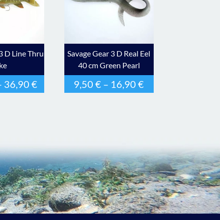
3 D Line Thru
Savage Gear 3 D Real Eel
ke
40 cm Green Pearl
–
36,90
€
9,50
€
–
16,90
€