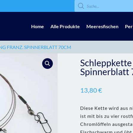
Products
search
Home
Alle Produkte
Meeresfischen
Per
NG FRANZ. SPINNERBLATT 70CM
Schleppkette
Spinnerblatt
13,80
€
Diese Kette wird aus n
ist mit bis zu vier ros
Chromlöffeln ausgestat
Fischschwarm und übt d