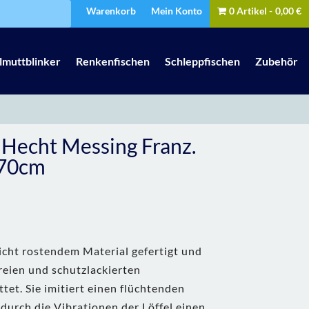
Warenkorb
Mein Konto
0 Artikel
0,00 €
lmuttblinker
Renkenfischen
Schleppfischen
Zubehör
 Hecht Messing Franz.
 70cm
icht rostendem Material gefertigt und
tfreien und schutzlackierten
tet. Sie imitiert einen flüchtenden
urch die Vibrationen der Löffel einen