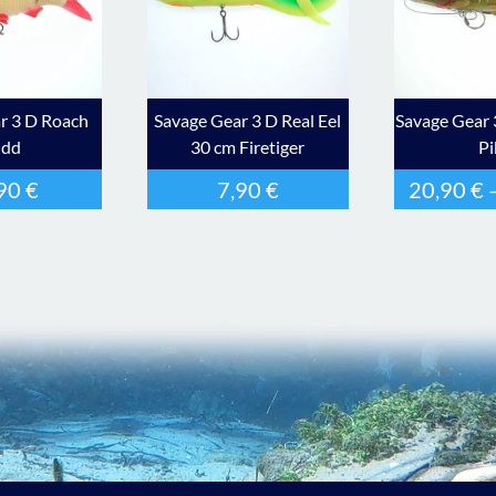
r 3 D Roach
Savage Gear 3 D Real Eel
Savage Gear 
udd
30 cm Firetiger
Pi
,90
€
7,90
€
20,90
€