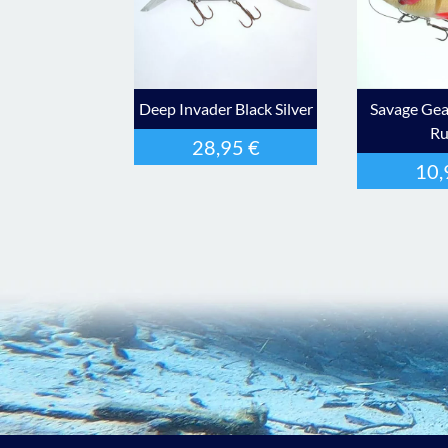
Deep Invader Black Silver
Savage Gea
R
28,95
€
10