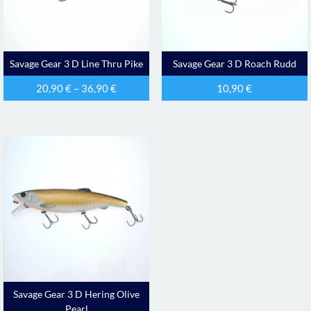
Savage Gear 3 D Line Thru Pike
Savage Gear 3 D Roach Rudd
20,90
€
–
36,90
€
10,90
€
Savage Gear 3 D Hering Olive
Pearl