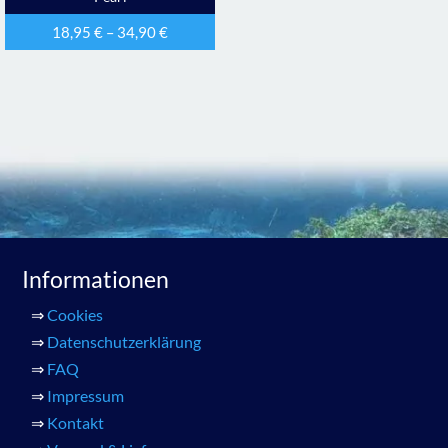
18,95
€
–
34,90
€
Informationen
⇒
Cookies
⇒
Datenschutzerklärung
⇒
FAQ
⇒
Impressum
⇒
Kontakt