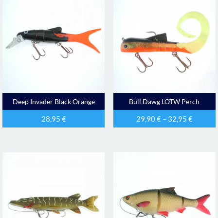
Deep Invader Black Orange
Bull Dawg LOTW Perch
28,95
€
29,90
€
–
32,95
€