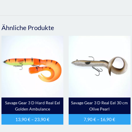
Ähnliche Produkte
Savage Gear 3 D Hard Real Eel
Savage Gear 3 D Real Eel 30 cm
Golden Ambulance
Olive Pearl
13,90
€
–
23,90
€
7,90
€
–
16,90
€