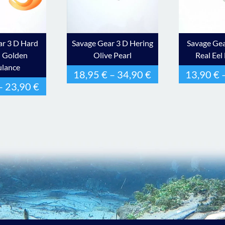
ar 3 D Hard
Savage Gear 3 D Hering
Savage Gea
l Golden
Olive Pearl
Real Eel
lance
18,95
€
–
34,90
€
13,90
€
–
23,90
€