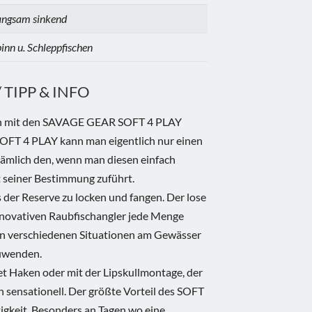
angsam sinkend
inn u. Schleppfischen
TIPP & INFO
ln mit den SAVAGE GEAR SOFT 4 PLAY
T 4 PLAY kann man eigentlich nur einen
Nämlich den, wenn man diesen einfach
 seiner Bestimmung zuführt.
s der Reserve zu locken und fangen. Der lose
novativen Raubfischangler jede Menge
den verschiedenen Situationen am Gewässer
uwenden.
set Haken oder mit der Lipskullmontage, der
 sensationell. Der größte Vorteil des SOFT
itigkeit. Besonders an Tagen wo eine