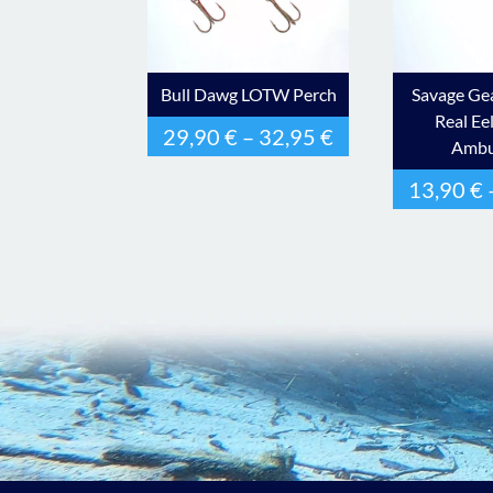
Bull Dawg LOTW Perch
Savage Ge
Real Ee
29,90
€
–
32,95
€
Ambu
13,90
€