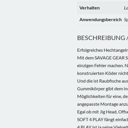
Verhalten
L
Anwendungsbereich
Sp
BESCHREIBUNG / 
Erfolgreiches Hechtange
Mit dem SAVAGE GEAR SOF
einzigen Fehler machen. 
konstruierten Köder nicht
Und die ist Raubfische au
Gummikörper gibt dem in
Möglichkeiten für eine, 
angepasste Montage anz
Egal ob mit Jig Head, Off
SOFT 4 PLAY fängt einfach
4 PLAY ist ja seine Vielse