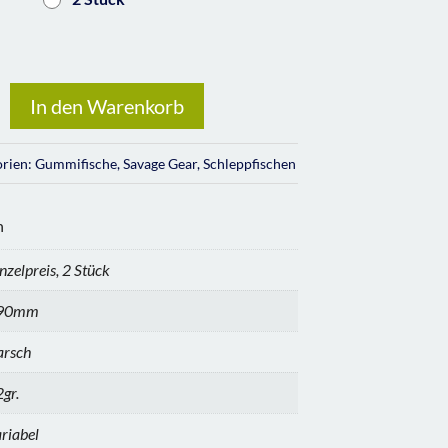
In den Warenkorb
orien:
Gummifische
,
Savage Gear
,
Schleppfischen
n
nzelpreis, 2 Stück
90mm
arsch
gr.
riabel