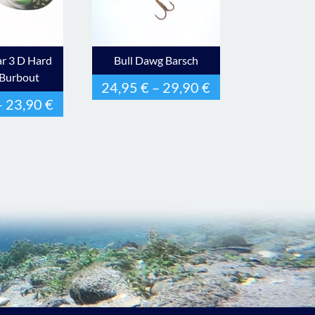
r 3 D Hard
Bull Dawg Barsch
 Burbout
24,95
€
–
29,90
€
–
23,90
€