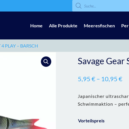
Products
search
Home
Alle Produkte
Meeresfischen
Per
 4 PLAY – BARSCH
Savage Gear S
5,95
€
–
10,95
€
Japanischer ultrascharf
Schwimmaktion – perfek
Vorteilspreis