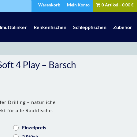
Warenkorb
Mein Konto
0 Artikel
0,00 €
lmuttblinker
Renkenfischen
Schleppfischen
Zubehör
oft 4 Play – Barsch
er Drilling – natürliche
t für alle Raubfische.
Einzelpreis
2 Stück