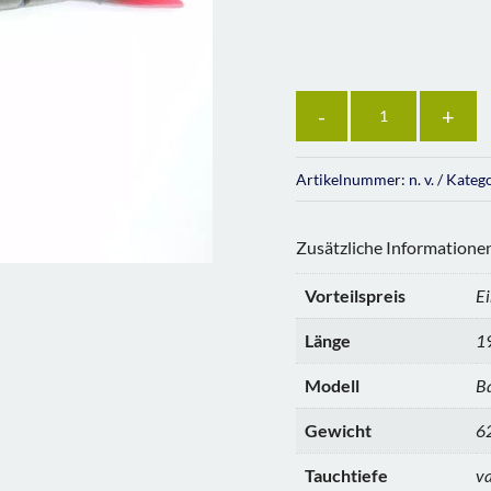
Anzahl
Artikelnummer:
n. v.
Kateg
Zusätzliche Informatione
Vorteilspreis
Ei
Länge
1
Modell
B
Gewicht
62
Tauchtiefe
va