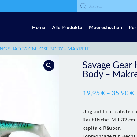
Products
search
Home
Alle Produkte
Meeresfischen
Per
ING SHAD 32 CM LOSE BODY – MAKRELE
Savage Gear 
Body – Makre
19,95
€
–
35,90
€
Unglaublich realistisc
Raubfische. Mit 32 cm 
kapitale Räuber.
Topmontage für Hecht u