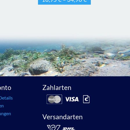
onto
Zahlarten
Details
en
lungen
Versandarten