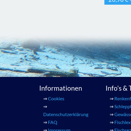
Informationen
Info's &
⇒
Cookies
⇒
Renkenf
⇒
⇒
Schlepp
Datenschutzerklärung
⇒
Gewäss
⇒
FAQ
⇒
Fischle
⇒
Impressum
⇒
Fischre