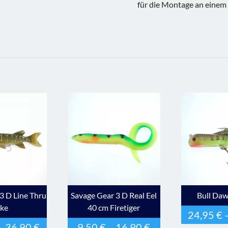
für die Montage an eine
3 D Line Thru
Savage Gear 3 D Real Eel
Bull Daw
ike
40 cm Firetiger
24,95
€
–
36,90
€
9,50
€
–
16,90
€