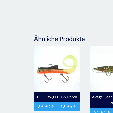
Ähnliche Produkte
Bull Dawg LOTW Perch
Savage Gear 
P
29,90
€
–
32,95
€
20,90
€