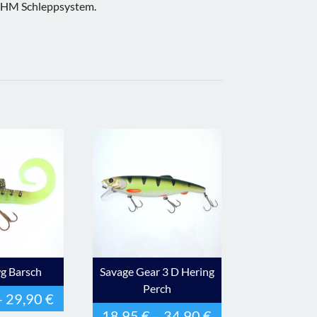
m HM Schleppsystem.
g Barsch
Savage Gear 3 D Hering
Perch
–
29,90
€
18,95
€
–
34,90
€