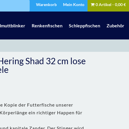
Warenkorb
Mein Konto
0 Artikel
0,00 €
lmuttblinker
Renkenfischen
Schleppfischen
Zubehör
Hering Shad 32 cm lose
le
he Kopie der Futterfische unserer
Körperlänge ein richtiger Happen für
nd kapitale Zander. Der Stinger wird