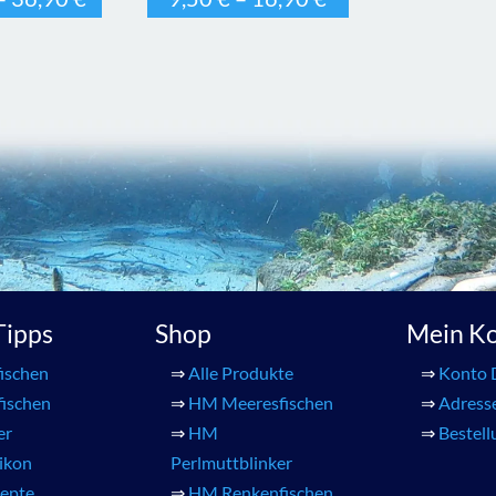
 Tipps
Shop
Mein K
ischen
⇒
Alle Produkte
⇒
Konto 
fischen
⇒
HM Meeresfischen
⇒
Adress
er
⇒
HM
⇒
Bestel
xikon
Perlmuttblinker
zepte
⇒
HM Renkenfischen