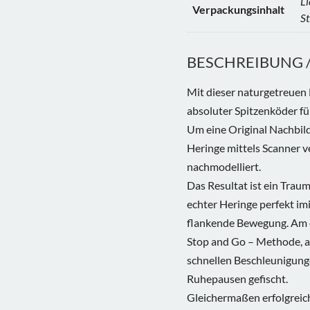
Li
Verpackungsinhalt
St
BESCHREIBUNG / 
Mit dieser naturgetreuen
absoluter Spitzenköder fü
Um eine Original Nachbil
Heringe mittels Scanner 
nachmodelliert.
Das Resultat ist ein Tra
echter Heringe perfekt im
flankende Bewegung. Am e
Stop and Go – Methode, a
schnellen Beschleunigung
Ruhepausen gefischt.
Gleichermaßen erfolgreich 