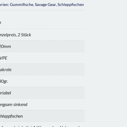
orien:
Gummifische
,
Savage Gear
,
Schleppfischen
n
nzelpreis, 2 Stück
20mm
 VPE
akrele
0gr.
riabel
angsam sinkend
hleppfischen