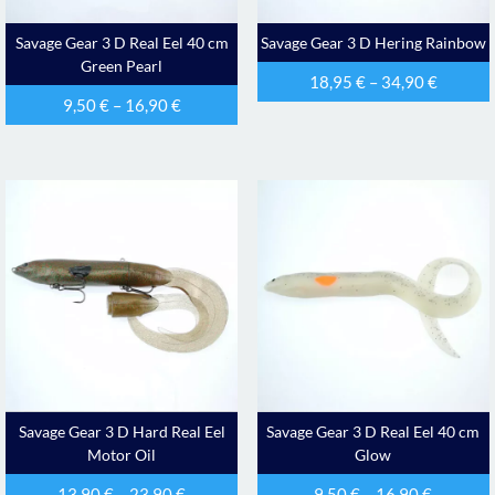
Savage Gear 3 D Real Eel 40 cm
Savage Gear 3 D Hering Rainbow
Green Pearl
18,95
€
–
34,90
€
9,50
€
–
16,90
€
Savage Gear 3 D Hard Real Eel
Savage Gear 3 D Real Eel 40 cm
Motor Oil
Glow
13,90
€
–
23,90
€
9,50
€
–
16,90
€