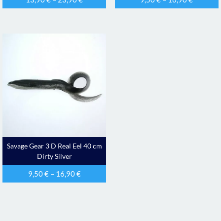
Savage Gear 3 D Real Eel 40 cm
Dirty Silver
9,50
€
–
16,90
€