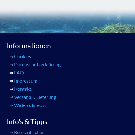
Informationen
⇒
Cookies
⇒
Datenschutzerklärung
⇒
FAQ
⇒
Impressum
⇒
Kontakt
⇒
Versand & Lieferung
⇒
Widerrufsrecht
Info's & Tipps
⇒
Renkenfischen