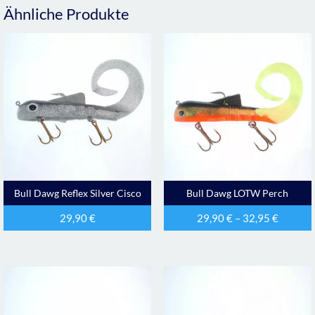
Ähnliche Produkte
Bull Dawg Reflex Silver Cisco
Bull Dawg LOTW Perch
29,90
€
29,90
€
–
32,95
€