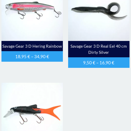
Savage Gear 3 D Hering Rainbow
Savage Gear 3 D Real Eel 40 cm
Dirty Silver
18,95
€
–
34,90
€
9,50
€
–
16,90
€