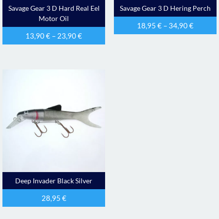
Savage Gear 3 D Hard Real Eel
Savage Gear 3 D Hering Perch
Motor Oil
18,95
€
–
34,90
€
13,90
€
–
23,90
€
Deep Invader Black Silver
28,95
€