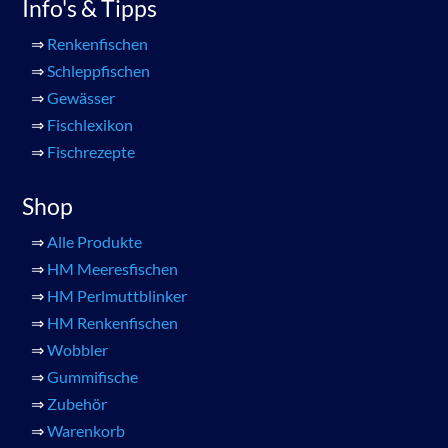
Info's & Tipps
⇒
Renkenfischen
⇒
Schleppfischen
⇒
Gewässer
⇒
Fischlexikon
⇒
Fischrezepte
Shop
⇒
Alle Produkte
⇒
HM Meeresfischen
⇒
HM Perlmuttblinker
⇒
HM Renkenfischen
⇒
Wobbler
⇒
Gummifische
⇒
Zubehör
⇒
Warenkorb