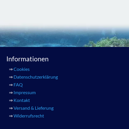
Informationen
⇒
Cookies
⇒
Datenschutzerklärung
⇒
FAQ
⇒
Impressum
⇒
Kontakt
⇒
Versand & Lieferung
⇒
Widerrufsrecht