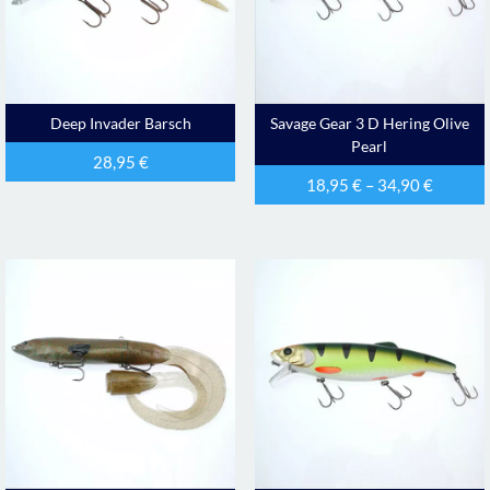
Deep Invader Barsch
Savage Gear 3 D Hering Olive
Pearl
28,95
€
18,95
€
–
34,90
€