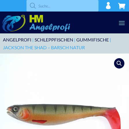
Products
search
ANGELPROFI
|
SCHLEPPFISCHEN
|
GUMMIFISCHE
|
JACKSON THE SHAD – BARSCH NATUR