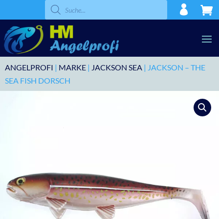
Products
search
ANGELPROFI
|
MARKE
|
JACKSON SEA
| JACKSON – THE
SEA FISH DORSCH