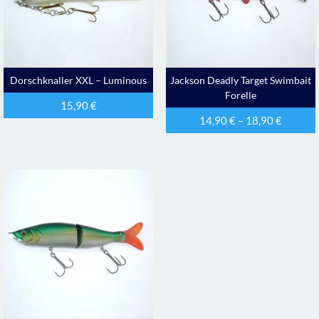
Dorschknaller XXL – Luminous
Jackson Deadly Target Swimbait
Forelle
15,90
€
14,90
€
–
18,90
€