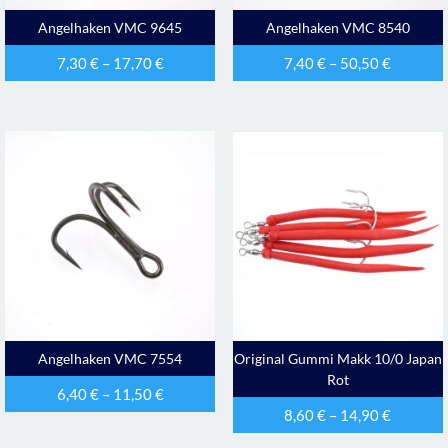
Angelhaken VMC 9645
Angelhaken VMC 8540
7,30
€
–
17,70
€
7,40
€
–
50,50
€
Angelhaken VMC 7554
Original Gummi Makk 10/0 Japan
Rot
6,40
€
–
11,50
€
8,60
€
–
14,90
€