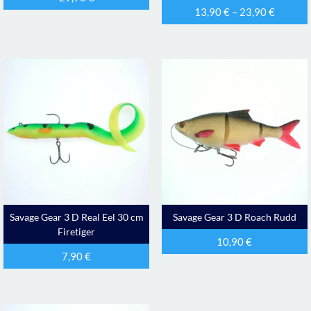
13,90
€
–
23,90
€
Savage Gear 3 D Real Eel 30 cm
Savage Gear 3 D Roach Rudd
Firetiger
10,90
€
7,90
€