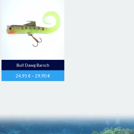
Bull Dawg Barsch
24,95
€
–
29,90
€