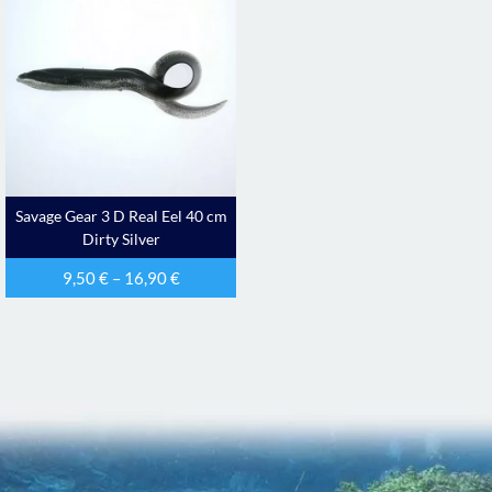
Savage Gear 3 D Real Eel 40 cm
Dirty Silver
9,50
€
–
16,90
€