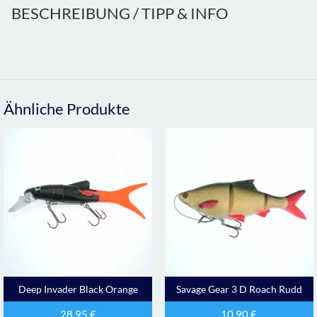
BESCHREIBUNG / TIPP & INFO
Ähnliche Produkte
Deep Invader Black Orange
Savage Gear 3 D Roach Rudd
28,95
€
10,90
€