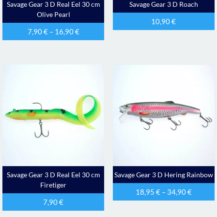
Savage Gear 3 D Real Eel 30 cm
Savage Gear 3 D Roach
Olive Pearl
10,90
€
7,90
€
–
16,90
€
Savage Gear 3 D Real Eel 30 cm
Savage Gear 3 D Hering Rainbow
Firetiger
18,95
€
–
34,90
€
7,90
€