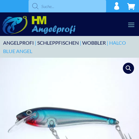
Products
search
ANGELPROFI
|
SCHLEPPFISCHEN
|
WOBBLER
| HALCO
BLUE ANGEL