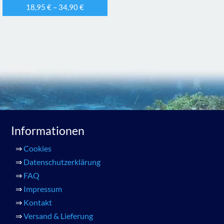
18,95
€
–
34,90
€
Informationen
⇒
Cookies
⇒
Datenschutzerklärung
⇒
FAQ
⇒
Impressum
⇒
Kontakt
⇒
Versand & Lieferung