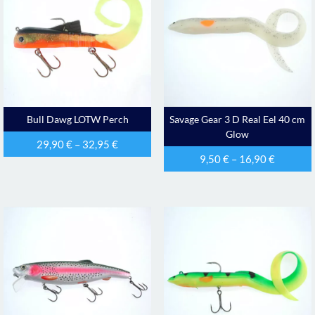
Bull Dawg LOTW Perch
Savage Gear 3 D Real Eel 40 cm
Glow
29,90
€
–
32,95
€
9,50
€
–
16,90
€