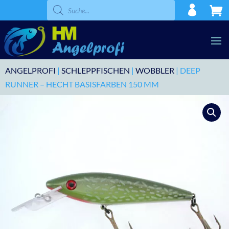
Products
search
ANGELPROFI
|
SCHLEPPFISCHEN
|
WOBBLER
| DEEP
RUNNER – HECHT BASISFARBEN 150 MM