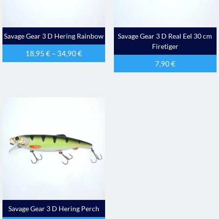
Savage Gear 3 D Hering Rainbow
Savage Gear 3 D Real Eel 30 cm
Firetiger
18,95
€
–
34,90
€
7,90
€
Savage Gear 3 D Hering Perch