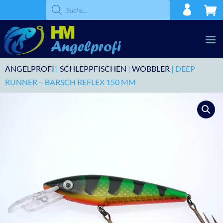
Products
search
ANGELPROFI
|
SCHLEPPFISCHEN
|
WOBBLER
| DEEP
RUNNER – BARSCH REFLEX 150 MM