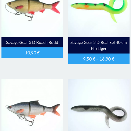
Savage Gear 3 D Roach Rudd
Savage Gear 3 D Real Eel 40 cm
Firetiger
10,90
€
9,50
€
–
16,90
€