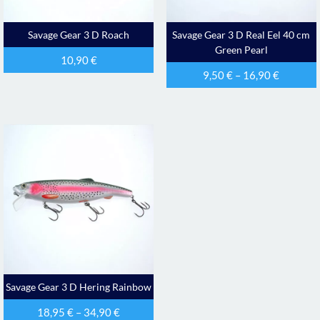
Savage Gear 3 D Roach
Savage Gear 3 D Real Eel 40 cm
Green Pearl
10,90
€
9,50
€
–
16,90
€
Savage Gear 3 D Hering Rainbow
18,95
€
–
34,90
€