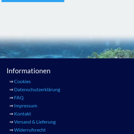
Informationen
⇒
Cookies
⇒
Datenschutzerklärung
⇒
FAQ
⇒
Impressum
⇒
Kontakt
⇒
Versand & Lieferung
⇒
Widerrufsrecht