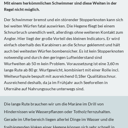
Mit einem herkömmlichen Schwimmer sind diese Weiten in der
Regel nicht möglich.
Der Schwimmer bremst und ein störender Stopperknoten kann sich
bei weiten Würfen fatal auswirken. Die Hegene fliegt bei einem
Schnurbruch unendlich weit, allerdings ohne weiteren Kontakt zum
Angler. Hier liegt der große Vorteil des kleinen Indicators. Er wird
einfach oberhalb des Karabiners an die Schnur geklemmt und hält
auch bei weitesten Würfen bombensicher. Es ist kein Stopperknoten
notwendig und durch den geringen Luftwiderstand sind
Wurfweiten ab 50 m kein Problem. Voraussetzung ist eine 3,60 m
lange Rute ab 80 gr. Wurfgewicht, kombiniert mit einer Rolle incl.
Weitwurfspule bespult mit ausreichend 0,18er Qualitätsschnur.
Ausreichend deshalb, da ja im Frühjahr auch Seeforellen in
Ufernähe auf Nahrungssuche unterwegs sind.
Die lange Rute brauchen wir um die Maräne im Drill von
Hindernissen wie Wasserpflanzen oder Totholz fernzuhalten.
Gerade im Uferbereich liegen allerlei Dinge im Wasser und die
freihängenden Haken einer Hegene können sich sehr schnell in