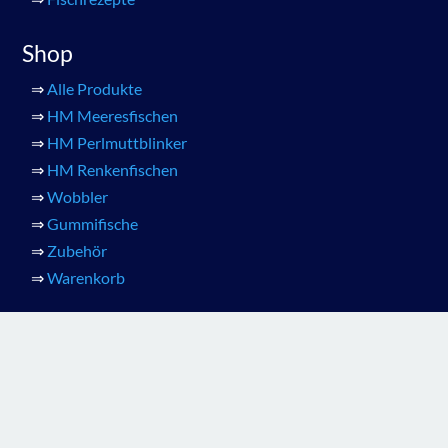
Shop
⇒
Alle Produkte
⇒
HM Meeresfischen
⇒
HM Perlmuttblinker
⇒
HM Renkenfischen
⇒
Wobbler
⇒
Gummifische
⇒
Zubehör
⇒
Warenkorb
Mein Konto
⇒
Konto Details
⇒
Adressen
⇒
Bestellungen