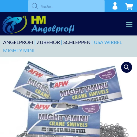
Products
search
ANGELPROFI
|
ZUBEHÖR
|
SCHLEPPEN
| USA WIRBEL
MIGHTY MINI