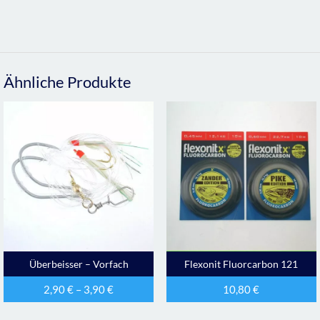
Ähnliche Produkte
Überbeisser – Vorfach
Flexonit Fluorcarbon 121
2,90
€
–
3,90
€
10,80
€