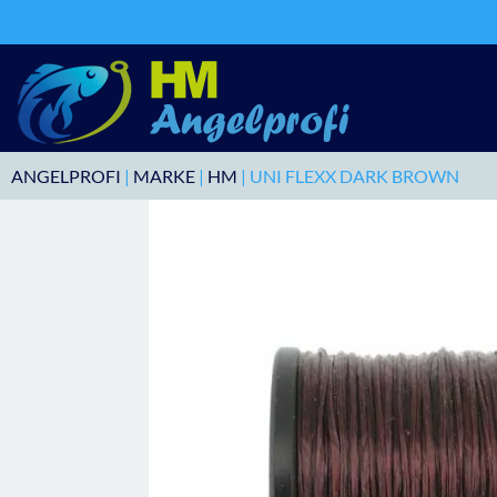
ANGELPROFI
|
MARKE
|
HM
| UNI FLEXX DARK BROWN