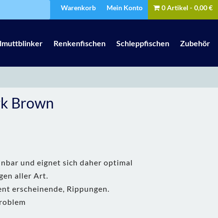
Warenkorb
Mein Konto
0 Artikel
0,00 €
lmuttblinker
Renkenfischen
Schleppfischen
Zubehör
rk Brown
hnbar und eignet sich daher optimal
en aller Art.
nt erscheinende, Rippungen.
Problem