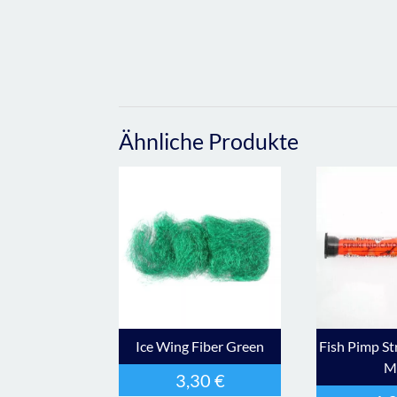
Ähnliche Produkte
Ice Wing Fiber Green
Fish Pimp St
M
3,30
€