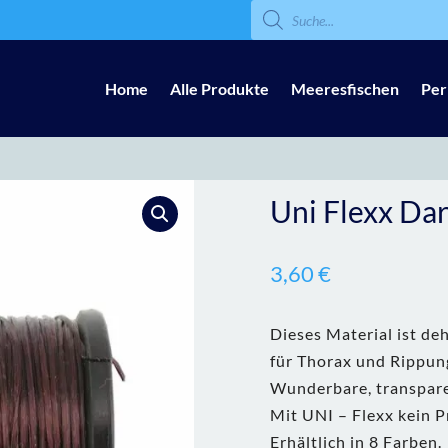
Products
search
Home
Alle Produkte
Meeresfischen
Per
Uni Flexx Da
3,60
€
Dieses Material ist de
für Thorax und Rippung
Wunderbare, transpare
Mit UNI – Flexx kein 
Erhältlich in 8 Farben.