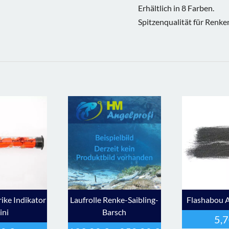
Erhältlich in 8 Farben.
Spitzenqualität für Renk
rike Indikator
Laufrolle Renke-Saibling-
Flashabou A
ini
Barsch
5,