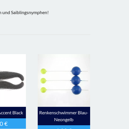
en und Saiblingsnymphen!
ccent Black
Renkenschwimmer Blau-
Neongelb
70
€