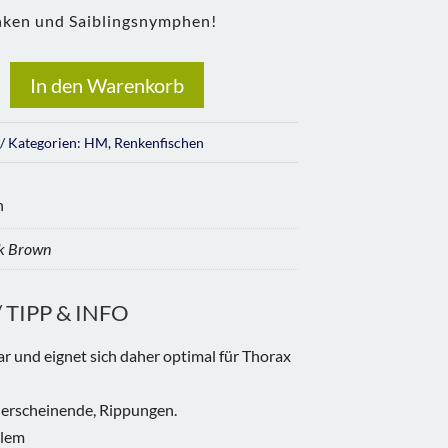
enken und Saiblingsnymphen!
In den Warenkorb
Kategorien:
HM
,
Renkenfischen
n
k Brown
TIPP & INFO
ar und eignet sich daher optimal für Thorax
erscheinende, Rippungen.
blem