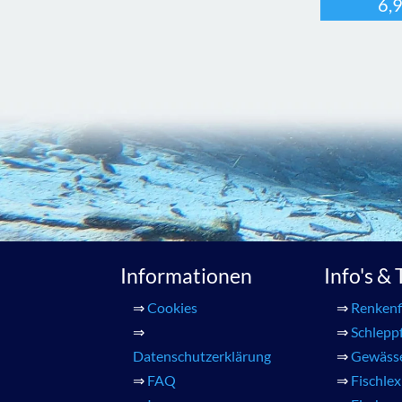
6,
Informationen
Info's &
⇒
Cookies
⇒
Renkenf
⇒
⇒
Schlepp
Datenschutzerklärung
⇒
Gewäss
⇒
FAQ
⇒
Fischle