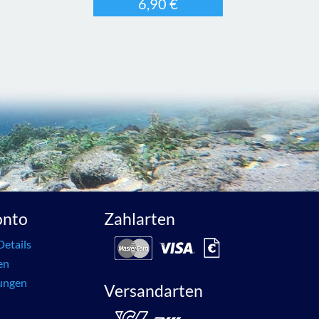
6,90
€
onto
Zahlarten
Details
en
lungen
Versandarten