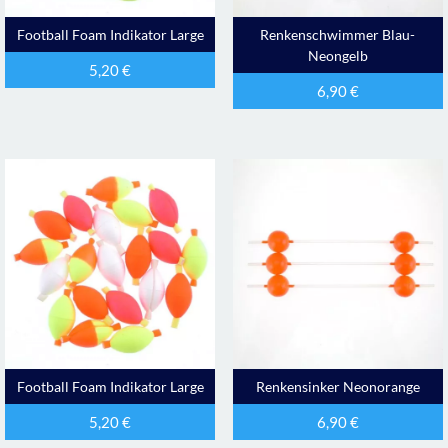
Football Foam Indikator Large
Renkenschwimmer Blau-
Neongelb
5,20
€
6,90
€
Football Foam Indikator Large
Renkensinker Neonorange
5,20
€
6,90
€