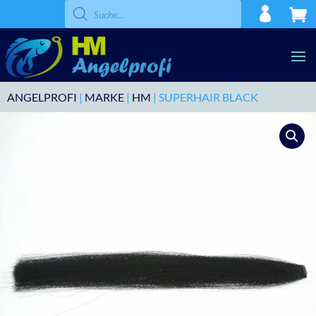
Products
search
ANGELPROFI
|
MARKE
|
HM
| SUPERHAIR BLACK