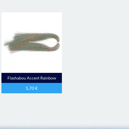
Flashabou Accent Rainbow
5,70
€