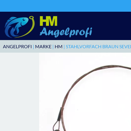
ANGELPROFI
|
MARKE
|
HM
| STAHLVORFACH BRAUN SEV