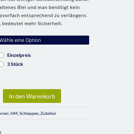
altenes Blei und man benötigt kein
pvorfach entsprechend zu verlängern.
 bedeutet mehr Sicherheit.
Einzelpreis
3 Stück
In den Warenkorb
orien:
HM
,
Schleppen
,
Zubehör
n