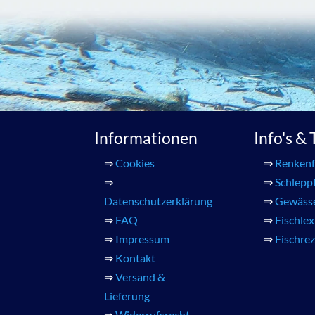
Informationen
Info's &
⇒
Cookies
⇒
Renkenf
⇒
⇒
Schlepp
Datenschutzerklärung
⇒
Gewäss
⇒
FAQ
⇒
Fischle
⇒
Impressum
⇒
Fischre
⇒
Kontakt
⇒
Versand &
Lieferung
⇒
Widerrufsrecht