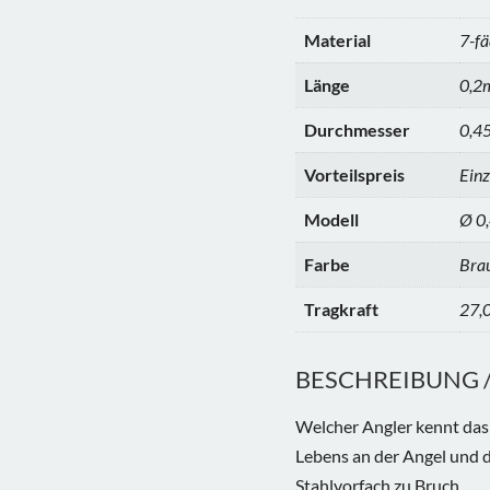
Material
7-fä
Länge
0,2
Durchmesser
0,4
Vorteilspreis
Einz
Modell
Ø 0
Farbe
Bra
Tragkraft
27,
BESCHREIBUNG / 
Welcher Angler kennt das 
Lebens an der Angel und d
Stahlvorfach zu Bruch.