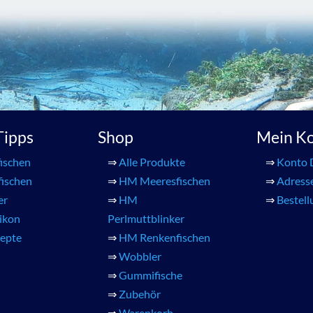
 Tipps
Shop
Mein K
ischen
⇒
Alle Produkte
⇒
Konto 
fischen
⇒
HM Meeresfischen
⇒
Adress
er
⇒
HM
⇒
Bestel
xikon
Perlmuttblinker
zepte
⇒
HM Renkenfischen
⇒
Wobbler
⇒
Gummifische
⇒
Zubehör
⇒
Warenkorb