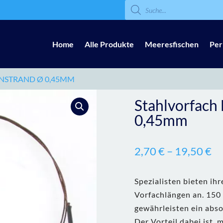
Products
search
Home
Alle Produkte
Meeresfischen
Per
ENSTRAND Ø 0,45MM
Stahlvorfach
0,45mm
2,70
€
–
19,50
€
Spezialisten bieten ih
Vorfachlängen an. 150 
gewährleisten ein abso
Der Vorteil dabei ist,