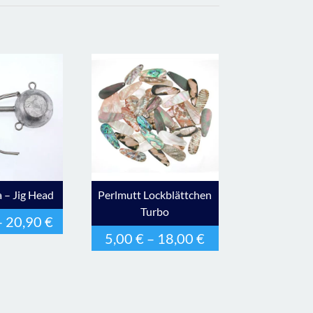
 – Jig Head
Perlmutt Lockblättchen
Turbo
–
20,90
€
5,00
€
–
18,00
€