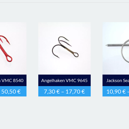
n VMC 8540
Angelhaken VMC 9645
Jackson Sea
–
50,50
€
7,30
€
–
17,70
€
10,90
€