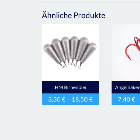
Ähnliche Produkte
HM Birnenblei
Angelhake
3,30
€
–
18,50
€
7,40
€