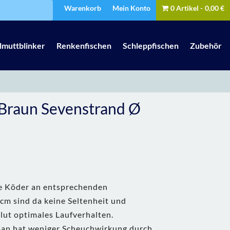
Warenkorb
Mein Konto
0 Artikel
0,00 €
lmuttblinker
Renkenfischen
Schleppfischen
Zubehör
 Braun Sevenstrand Ø
re Köder an entsprechenden
cm sind da keine Seltenheit und
lut optimales Laufverhalten.
 man hat weniger Scheuchwirkung durch