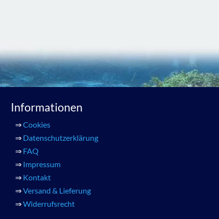
Informationen
⇒
Cookies
⇒
Datenschutzerklärung
⇒
FAQ
⇒
Impressum
⇒
Kontakt
⇒
Versand & Lieferung
⇒
Widerrufsrecht