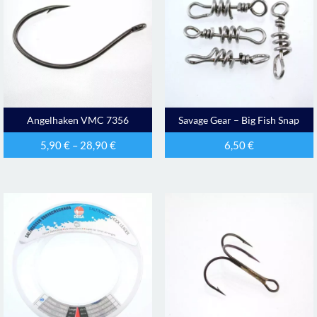
Angelhaken VMC 7356
Savage Gear – Big Fish Snap
5,90
€
–
28,90
€
6,50
€