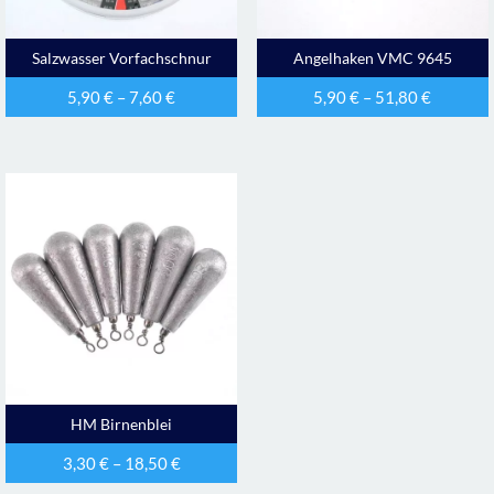
Salzwasser Vorfachschnur
Angelhaken VMC 9645
5,90
€
–
7,60
€
5,90
€
–
51,80
€
HM Birnenblei
3,30
€
–
18,50
€