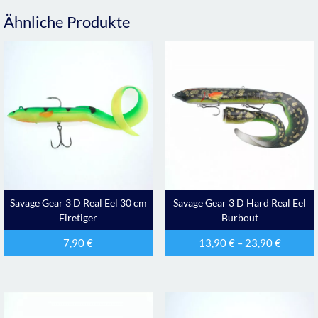
Ähnliche Produkte
Savage Gear 3 D Real Eel 30 cm
Savage Gear 3 D Hard Real Eel
Firetiger
Burbout
7,90
€
13,90
€
–
23,90
€