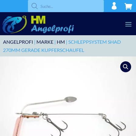
Products
search
ANGELPROFI
|
MARKE
|
HM
| SCHLEPPSYSTEM SHAD
270MM GERADE KUPFERSCHAUFEL