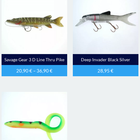
Savage Gear 3 D Line Thru Pike
Deep Invader Black Silver
20,90
€
–
36,90
€
28,95
€