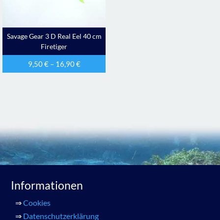
Savage Gear 3 D Real Eel 40 cm
Firetiger
9,50
€
–
16,90
€
Informationen
⇒
Cookies
⇒
Datenschutzerklärung