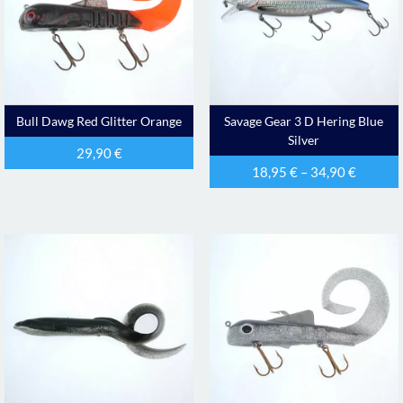
Bull Dawg Red Glitter Orange
Savage Gear 3 D Hering Blue
Silver
29,90
€
18,95
€
–
34,90
€