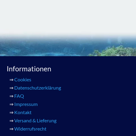
Informationen
⇒
Cookies
⇒
Datenschutzerklärung
⇒
FAQ
⇒
Impressum
⇒
Kontakt
⇒
Versand & Lieferung
⇒
Widerrufsrecht