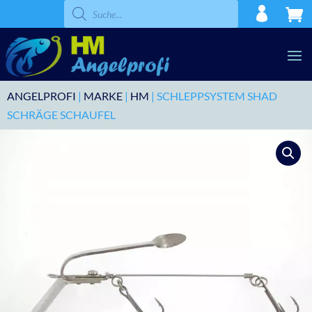
Products
search
ANGELPROFI
|
MARKE
|
HM
| SCHLEPPSYSTEM SHAD
SCHRÄGE SCHAUFEL