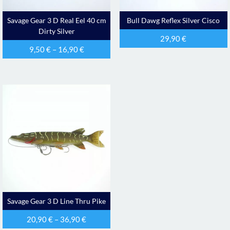
Savage Gear 3 D Real Eel 40 cm
Bull Dawg Reflex Silver Cisco
Dirty Silver
29,90
€
9,50
€
–
16,90
€
Savage Gear 3 D Line Thru Pike
20,90
€
–
36,90
€