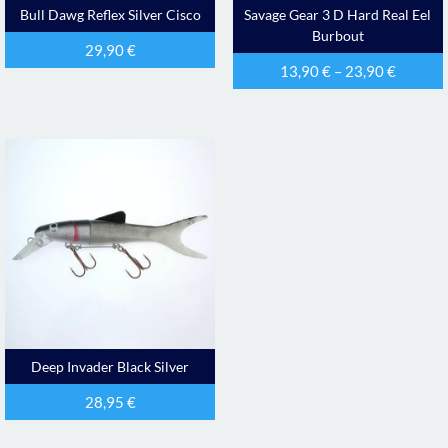
Bull Dawg Reflex Silver Cisco
Savage Gear 3 D Hard Real Eel
Burbout
29,90
€
13,90
€
–
23,90
€
Deep Invader Black Silver
28,95
€