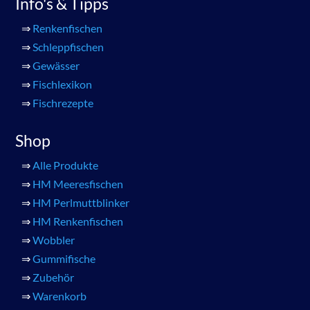
Info's & Tipps
⇒
Renkenfischen
⇒
Schleppfischen
⇒
Gewässer
⇒
Fischlexikon
⇒
Fischrezepte
Shop
⇒
Alle Produkte
⇒
HM Meeresfischen
⇒
HM Perlmuttblinker
⇒
HM Renkenfischen
⇒
Wobbler
⇒
Gummifische
⇒
Zubehör
⇒
Warenkorb