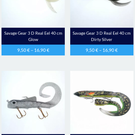
Savage Gear 3 D Real Eel 40 cm
Savage Gear 3 D Real Eel 40 cm
Glow
Dirty Silver
9,50
€
–
16,90
€
9,50
€
–
16,90
€