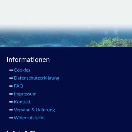
Informationen
⇒
Cookies
⇒
Datenschutzerklärung
⇒
FAQ
⇒
Impressum
⇒
Kontakt
⇒
Versand & Lieferung
⇒
Widerrufsrecht