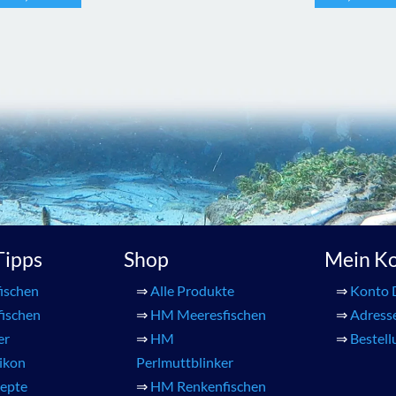
 Tipps
Shop
Mein K
ischen
⇒
Alle Produkte
⇒
Konto 
fischen
⇒
HM Meeresfischen
⇒
Adress
er
⇒
HM
⇒
Bestel
xikon
Perlmuttblinker
zepte
⇒
HM Renkenfischen