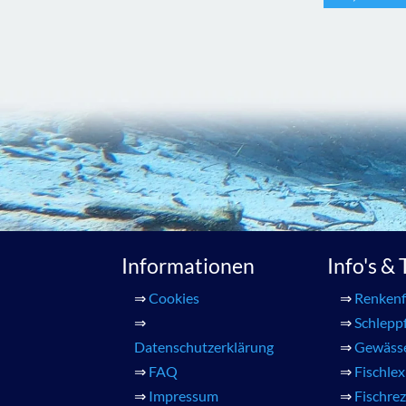
Informationen
Info's &
⇒
Cookies
⇒
Renkenf
⇒
⇒
Schlepp
Datenschutzerklärung
⇒
Gewäss
⇒
FAQ
⇒
Fischle
⇒
Impressum
⇒
Fischre