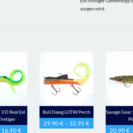
Ein richtiger Geheimtipp d
sorgen wird.
 3 D Real Eel
Bull Dawg LOTW Perch
Savage Gear 
iretiger
Pi
29,90
€
–
32,95
€
–
16,90
€
20,90
€