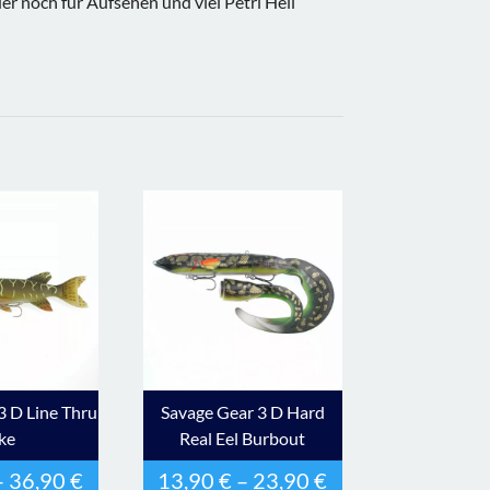
er noch für Aufsehen und viel Petri Heil
3 D Line Thru
Savage Gear 3 D Hard
ke
Real Eel Burbout
–
36,90
€
13,90
€
–
23,90
€