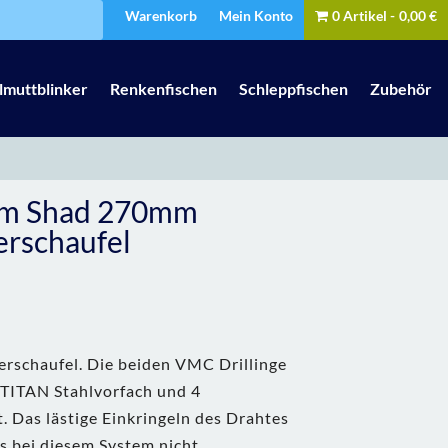
Warenkorb
Mein Konto
0 Artikel
0,00 €
lmuttblinker
Renkenfischen
Schleppfischen
Zubehör
em Shad 270mm
erschaufel
erschaufel. Die beiden VMC Drillinge
 TITAN Stahlvorfach und 4
 Das lästige Einkringeln des Drahtes
s bei diesem System nicht.