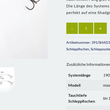
Die Länge des Systems 
perfekt auf eine Shadg
Anzahl
Artikelnummer:
391/SHAD
Schleppfischen
,
Schleppsyst
Zusätzliche Informatione
Systemlänge
19
Modell
max
Tauchtiefe
bis
Schleppfischen