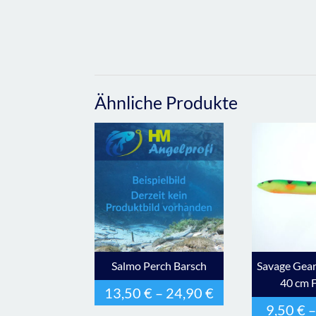
Ähnliche Produkte
Salmo Perch Barsch
Savage Gear
40 cm F
13,50
€
–
24,90
€
9,50
€