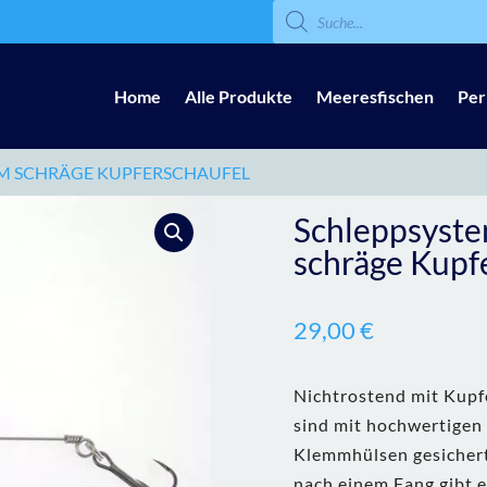
Products
search
Home
Alle Produkte
Meeresfischen
Per
MM SCHRÄGE KUPFERSCHAUFEL
Schleppsyst
schräge Kupf
29,00
€
Nichtrostend mit Kupf
sind mit hochwertigen
Klemmhülsen gesichert.
nach einem Fang gibt e