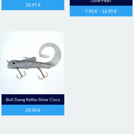
Olive Pearl
28,95
€
7,90
€
–
16,90
€
Bull Dawg Reflex Silver Cisco
29,90
€