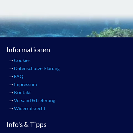
Informationen
⇒
Cookies
⇒
Datenschutzerklärung
⇒
FAQ
⇒
Impressum
⇒
Kontakt
⇒
Versand & Lieferung
⇒
Widerrufsrecht
Info's & Tipps