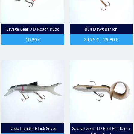
Savage Gear 3 D Roach Rudd
Bull Dawg Barsch
10,90
€
24,95
€
–
29,90
€
Deep Invader Black Silver
Savage Gear 3 D Real Eel 30 cm