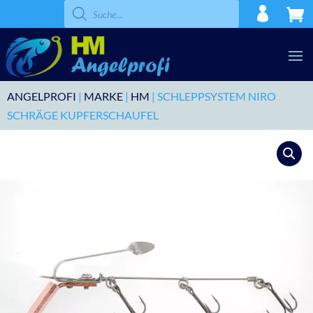
Products
search
ANGELPROFI
|
MARKE
|
HM
| SCHLEPPSYSTEM NIRO
SCHRÄGE KUPFERSCHAUFEL