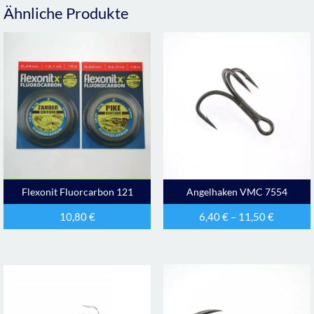
Ähnliche Produkte
Flexonit Fluorcarbon 121
Angelhaken VMC 7554
10,80
€
6,40
€
–
11,50
€