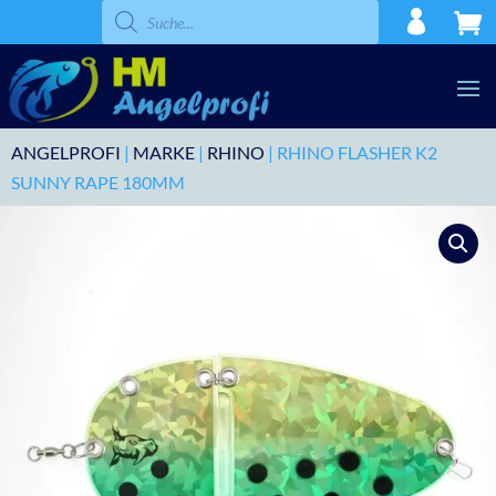
Products
search
ANGELPROFI
|
MARKE
|
RHINO
| RHINO FLASHER K2
SUNNY RAPE 180MM