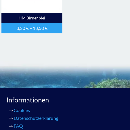
HM Birnenblei
3,30
€
–
18,50
€
Informationen
⇒
Cookies
⇒
Datenschutzerklärung
⇒
FAQ