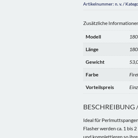
Artikelnummer:
n. v.
Kateg
Zusätzliche Informatione
Modell
180
Länge
18
Gewicht
53,0
Farbe
Fire
Vorteilspreis
Einz
BESCHREIBUNG / 
Ideal für Perlmuttspangen
Flasher werden ca. 1 bis 
und komplettieren so ihre