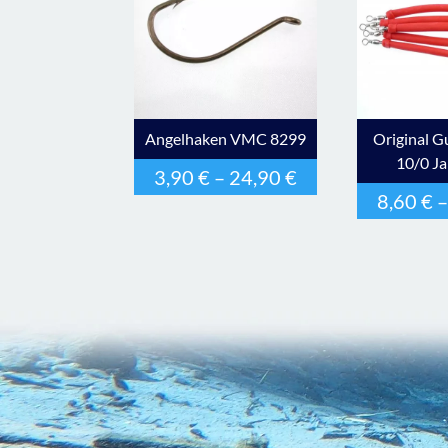
Angelhaken VMC 8299
Original 
10/0 J
3,90
€
–
24,90
€
8,60
€