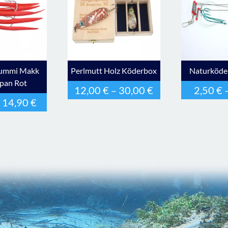
Gummi Makk
Perlmutt Holz Köderbox
Naturköder
apan Rot
12,00
€
–
30,00
€
2,50
€
–
14,90
€