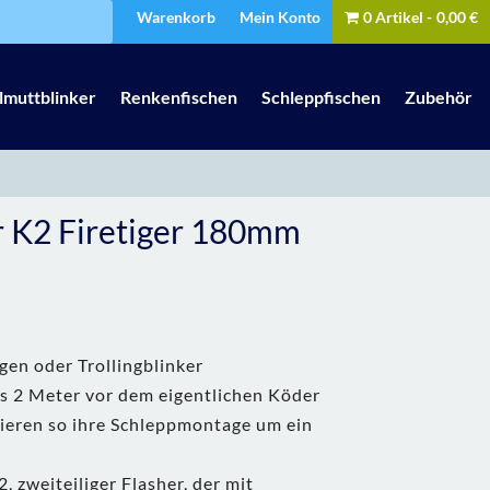
Warenkorb
Mein Konto
0 Artikel
0,00 €
lmuttblinker
Renkenfischen
Schleppfischen
Zubehör
r K2 Firetiger 180mm
gen oder Trollingblinker
is 2 Meter vor dem eigentlichen Köder
ieren so ihre Schleppmontage um ein
 zweiteiliger Flasher, der mit