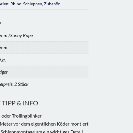
orien:
Rhino
,
Schleppen
,
Zubehör
n
mm /Sunny Rape
0mm
 gr.
tiger
elpreis, 2 Stück
TIPP & INFO
 oder Trollingblinker
2 Meter vor dem eigentlichen Köder montiert
 Schleppmontage um ein wichtiges Detail.