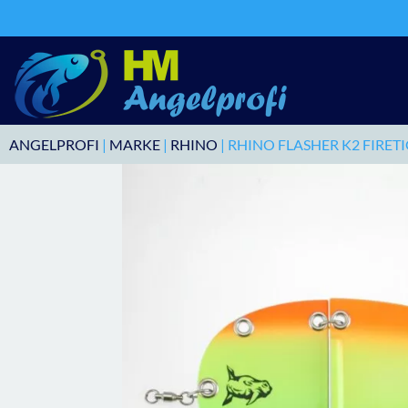
ANGELPROFI
|
MARKE
|
RHINO
| RHINO FLASHER K2 FIRE