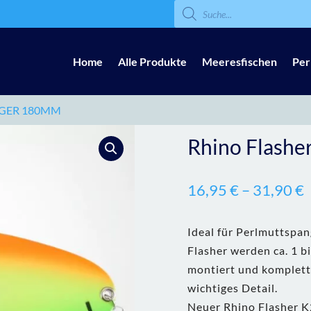
Products
search
Home
Alle Produkte
Meeresfischen
Per
TIGER 180MM
Rhino Flashe
16,95
€
–
31,90
€
Ideal für Perlmuttspan
Flasher werden ca. 1 b
montiert und komplett
wichtiges Detail.
Neuer Rhino Flasher K2,