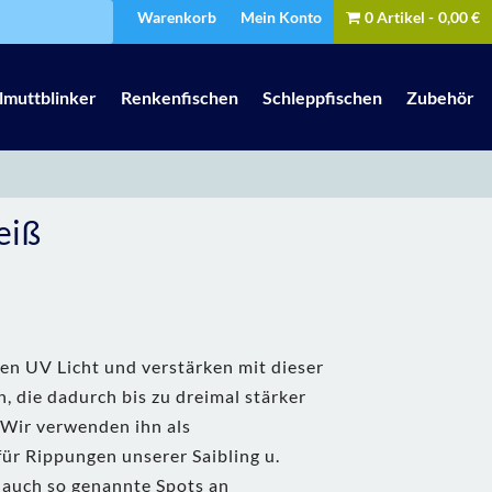
Warenkorb
Mein Konto
0 Artikel
0,00 €
lmuttblinker
Renkenfischen
Schleppfischen
Zubehör
eiß
en UV Licht und verstärken mit dieser
, die dadurch bis zu dreimal stärker
 Wir verwenden ihn als
ür Rippungen unserer Saibling u.
auch so genannte Spots an