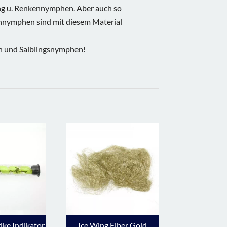
ng u. Renkennymphen. Aber auch so
nnymphen sind mit diesem Material
en und Saiblingsnymphen!
ike Indikator
Ice Wing Fiber Gold