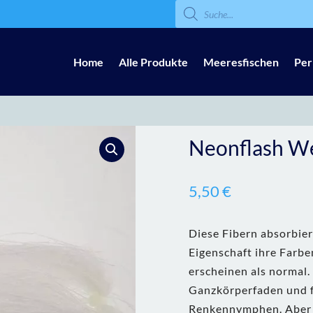
Products
search
Home
Alle Produkte
Meeresfischen
Per
Neonflash W
5,50
€
Diese Fibern absorbier
Eigenschaft ihre Farben
erscheinen als normal.
Ganzkörperfaden und f
Renkennymphen. Aber 