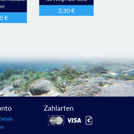
ni
3,30
€
90
€
onto
Zahlarten
Details
en