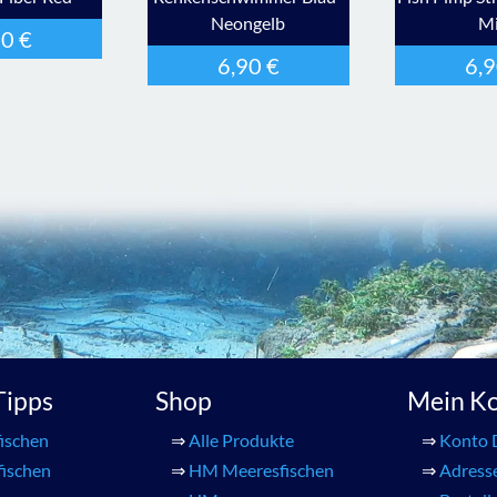
Neongelb
Mi
30
€
6,90
€
6,
 Tipps
Shop
Mein K
ischen
⇒
Alle Produkte
⇒
Konto 
fischen
⇒
HM Meeresfischen
⇒
Adress