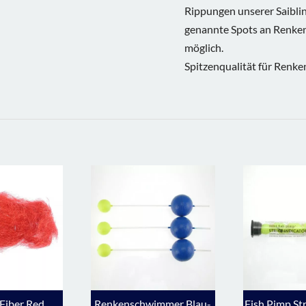
Rippungen unserer Saibli
genannte Spots an Renke
möglich.
Spitzenqualität für Renk
 Fiber Red
Renkenschwimmer Blau-
Fish Pimp Str