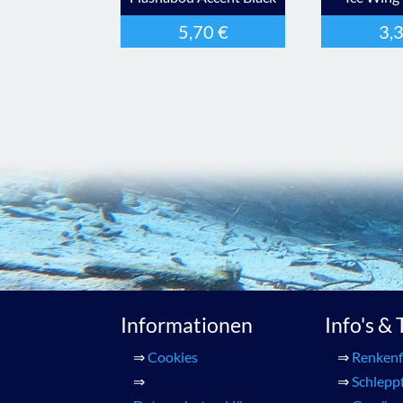
5,70
€
3,
Informationen
Info's &
⇒
Cookies
⇒
Renkenf
⇒
⇒
Schlepp