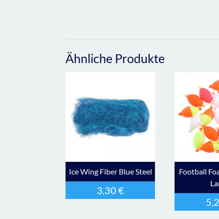
Ähnliche Produkte
Ice Wing Fiber Blue Steel
Football Fo
La
3,30
€
5,