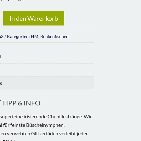
In den Warenkorb
63
Kategorien:
HM
,
Renkenfischen
n
e
TIPP & INFO
superfeine irisierende Chenillestränge. Wir
l für feinste Büschelnymphen.
en verwebten Glitzerfäden verleiht jeder