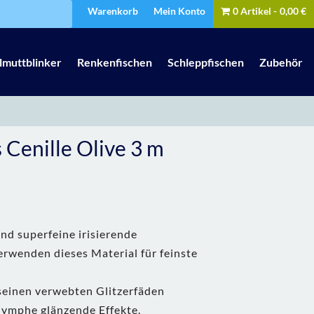
Warenkorb
Mein Konto
0 Artikel
0,00 €
lmuttblinker
Renkenfischen
Schleppfischen
Zubehör
 Cenille Olive 3 m
ind superfeine irisierende
erwenden dieses Material für feinste
seinen verwebten Glitzerfäden
nymphe glänzende Effekte.