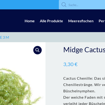
Products
search
Home
Alle Produkte
Meeresfischen
Per
E 3 M
Midge Cactus
3,30
€
Cactus Chenille: Das s
Chenillestränge. Wir v
Büschelnymphen.
Der weiche Faden mit 
verleiht jeder Büschel