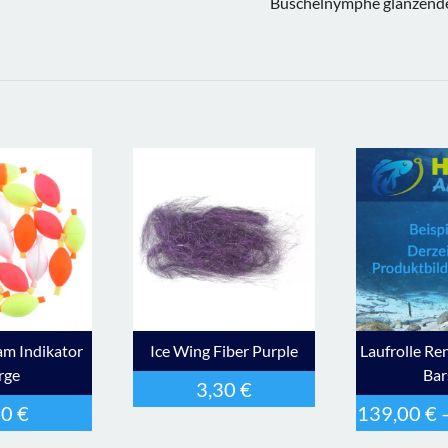
Büschelnymphe glänzende
am Indikator
Ice Wing Fiber Purple
Laufrolle Re
rge
Bar
3,30
€
20
€
139,00
€