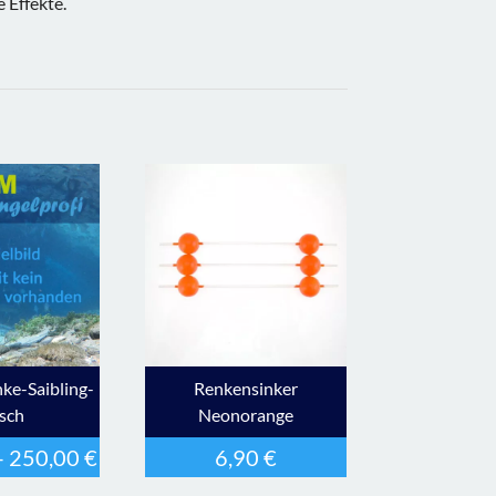
 Effekte.
nke-Saibling-
Renkensinker
sch
Neonorange
–
250,00
€
6,90
€