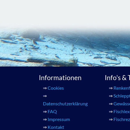
Informationen
Info's &
⇒
Cookies
⇒
Renkenf
⇒
⇒
Schlepp
Datenschutzerklärung
⇒
Gewäss
⇒
FAQ
⇒
Fischle
⇒
Impressum
⇒
Fischre
⇒
Kontakt