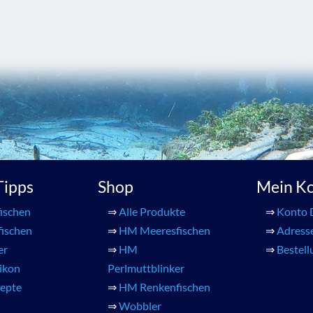
 Tipps
Shop
Mein K
ischen
⇒
Alle Produkte
⇒
Konto 
fischen
⇒
HM Meeresfischen
⇒
Adress
er
⇒
HM
⇒
Bestel
xikon
Perlmuttblinker
zepte
⇒
HM Renkenfischen
⇒
Wobbler